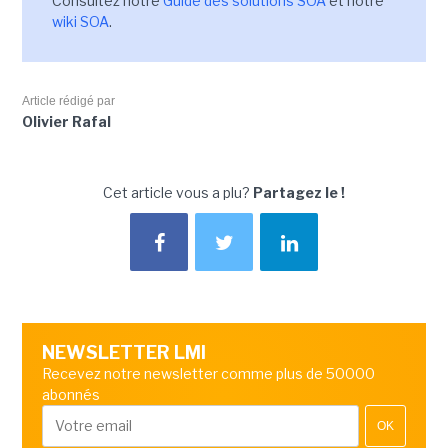
Consultez notre
Guide des solutions SOA
et notre
wiki SOA
.
Article rédigé par
Olivier Rafal
Cet article vous a plu?
Partagez le !
NEWSLETTER LMI
Recevez notre newsletter comme plus de 50000
abonnés
OK