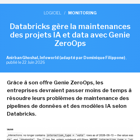
LOGICIEL
/
MONITORING
Databricks gère la maintenances
des projets IA et data avec Genie
ZeroOps
Anirban Ghoshal, Infoworld (adapté par Dominique Filippone)
,
publié le 22 Juin 2026
Grâce à son offre Genie ZeroOps, les
entreprises devraient passer moins de temps à
résoudre leurs problèmes de maintenance des
pipelines de données et des modèles IA selon
Databricks.