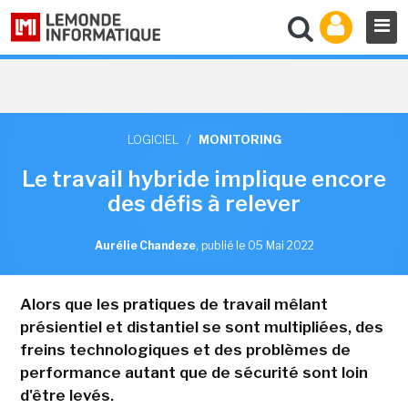
LOGICIEL
/
MONITORING
Le travail hybride implique encore
des défis à relever
Aurélie Chandeze
,
publié le 05 Mai 2022
Alors que les pratiques de travail mêlant
présientiel et distantiel se sont multipliées, des
freins technologiques et des problèmes de
performance autant que de sécurité sont loin
d'être levés.