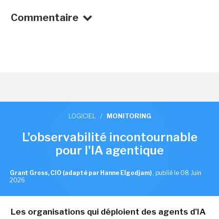
Commentaire
LOGICIEL
/
MONITORING
L'observabilité incontournable
pour l'IA agentique
Grant Gross, CIO (adapté par Hanne Elgodjam)
,
publié le 08 Juin
2026
Les organisations qui déploient des agents d'IA