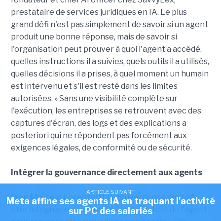
prestataire de services juridiques en IA. Le plus
grand défi n'est pas simplement de savoir si un agent
produit une bonne réponse, mais de savoir si
l'organisation peut prouver à quoi l'agent a accédé,
quelles instructions il a suivies, quels outils il a utilisés,
quelles décisions il a prises, à quel moment un humain
est intervenu et s'il est resté dans les limites
autorisées. » Sans une visibilité complète sur
l'exécution, les entreprises se retrouvent avec des
captures d'écran, des logs et des explications a
posteriori qui ne répondent pas forcément aux
exigences légales, de conformité ou de sécurité.
Intégrer la gouvernance directement aux agents
ARTICLE SUIVANT
Pour Marcelo Lorenzetti, la gouvernance devrait
Meta affine ses agents IA en traquant l'activité
être intégrée nativement à l'architecture de l'agent
sur PC des salariés