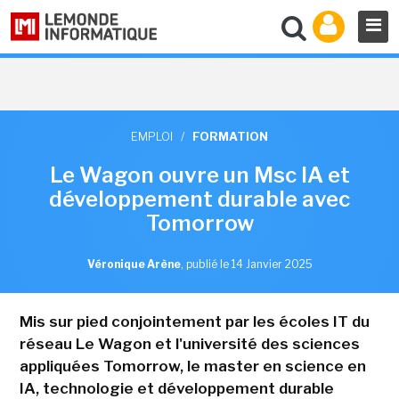
EMPLOI
/
FORMATION
Le Wagon ouvre un Msc IA et
développement durable avec
Tomorrow
Véronique Arène
,
publié le 14 Janvier 2025
Mis sur pied conjointement par les écoles IT du
réseau Le Wagon et l'université des sciences
appliquées Tomorrow, le master en science en
IA, technologie et développement durable