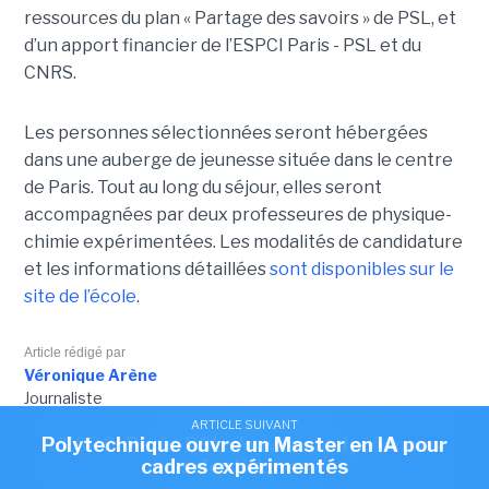
ressources du plan « Partage des savoirs » de PSL, et
d’un apport financier de l’ESPCI Paris - PSL et du
CNRS.
Les personnes sélectionnées seront hébergées
dans une auberge de jeunesse située dans le centre
de Paris. Tout au long du séjour, elles seront
accompagnées par deux professeures de physique-
chimie expérimentées. Les modalités de candidature
et les informations détaillées
sont disponibles sur le
site de l’école
.
Article rédigé par
Véronique Arène
Journaliste
ARTICLE SUIVANT
ARTICLE SUIVANT
Polytechnique ouvre un Master en IA pour
L'ESPCI Paris-PSL s'ouvre aux lycéennes
cadres expérimentés
scientifiques
Cet article vous a plu?
Partagez le !