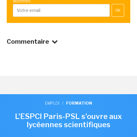
abonnés
OK
Commentaire
EMPLOI
/
FORMATION
L'ESPCI Paris-PSL s'ouvre aux
lycéennes scientifiques