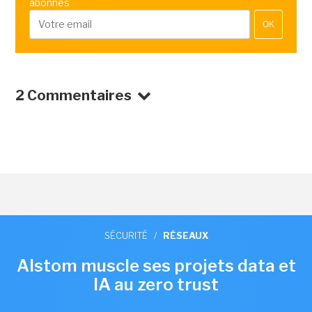
abonnés
OK
2 Commentaires
SÉCURITÉ
/
RÉSEAUX
Alstom muscle ses projets data et
IA au zero trust