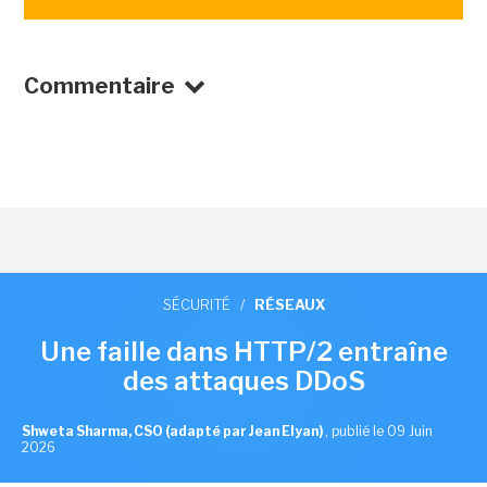
Commentaire
SÉCURITÉ
/
RÉSEAUX
Une faille dans HTTP/2 entraîne
des attaques DDoS
Shweta Sharma, CSO (adapté par Jean Elyan)
,
publié le 09 Juin
2026