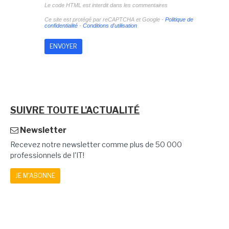
Le code HTML est interdit dans les commentaires
Ce site est protégé par reCAPTCHA et Google -
Politique de
confidentialité
-
Conditions d'utilisation
SUIVRE TOUTE L'ACTUALITÉ
Newsletter
Recevez notre newsletter comme plus de 50 000
professionnels de l'IT!
JE M'ABONNE