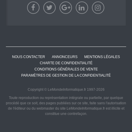
NOUS CONTACTER
ANNONCEURS
MENTIONS LÉGALES
CHARTE DE CONFIDENTIALITÉ
CONDITIONS GÉNÉRALES DE VENTE
PARAMÈTRES DE GESTION DE LA CONFIDENTIALITÉ
Copyright © LeMondeInformatique.fr 1997-2026
Toute reproduction ou représentation intégrale ou partielle, par quelque
procédé que ce soit, des pages publiées sur ce site, faite sans l'autorisation
de l'éditeur ou du webmaster du site LeMondeInformatique.fr est illicite et
constitue une contrefaçon.