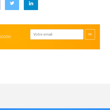
OK
 50000