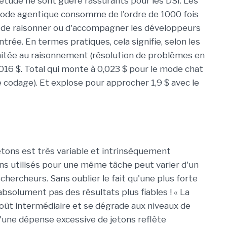
 étude ne sont guère rassurants pour les DSI. Les
mode agentique consomme de l'ordre de 1000 fois
é de raisonner ou d'accompagner les développeurs
ntrée. En termes pratiques, cela signifie, selon les
mitée au raisonnement (résolution de problèmes en
16 $. Total qui monte à 0,023 $ pour le mode chat
e codage). Et explose pour approcher 1,9 $ avec le
jetons est très variable et intrinsèquement
tons utilisés pour une même tâche peut varier d'un
s chercheurs. Sans oublier le fait qu'une plus forte
solument pas des résultats plus fiables ! « La
coût intermédiaire et se dégrade aux niveaux de
u'une dépense excessive de jetons reflète