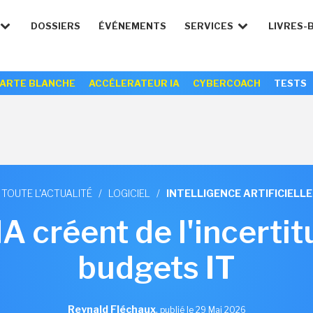
DOSSIERS
ÉVÉNEMENTS
SERVICES
LIVRES-
ARTE BLANCHE
ACCÉLERATEUR IA
CYBERCOACH
TESTS
TOUTE L'ACTUALITÉ
/
LOGICIEL
/
INTELLIGENCE ARTIFICIELLE
A créent de l'incerti
budgets IT
Reynald Fléchaux
,
publié le 29 Mai 2026