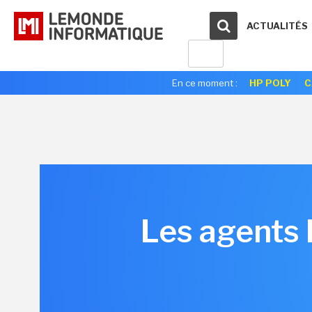
ACTUALITÉS
En ce moment :
HP POLY
C
Les agents I