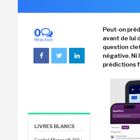
Peut-on préd
0
avant de lui
Réaction
question clef
négative. Ni 
prédictions f
LIVRES BLANCS
Copilot Microsoft 365 :