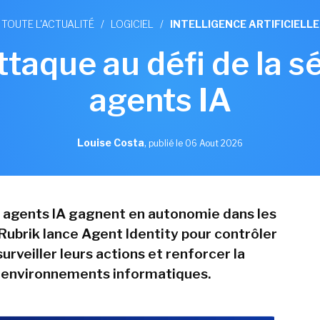
TOUTE L'ACTUALITÉ
/
LOGICIEL
/
INTELLIGENCE ARTIFICIELLE
ttaque au défi de la s
agents IA
Louise Costa
,
publié le 06 Aout 2026
s agents IA gagnent en autonomie dans les
 Rubrik lance Agent Identity pour contrôler
surveiller leurs actions et renforcer la
 environnements informatiques.