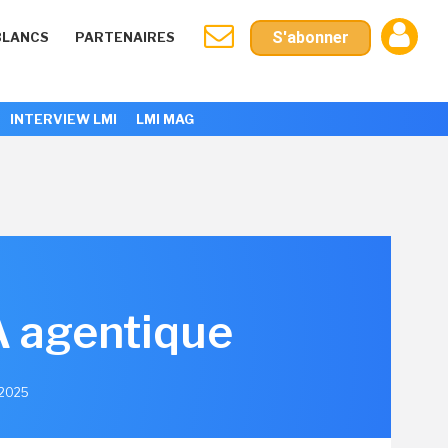
S'abonner
BLANCS
PARTENAIRES
INTERVIEW LMI
LMI MAG
A agentique
t 2025