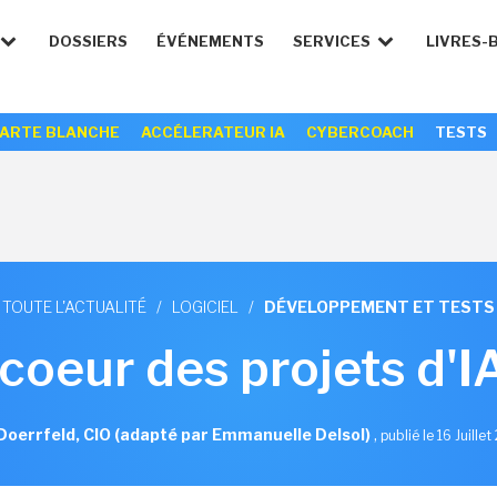
DOSSIERS
ÉVÉNEMENTS
SERVICES
LIVRES-
ARTE BLANCHE
ACCÉLERATEUR IA
CYBERCOACH
TESTS
TOUTE L'ACTUALITÉ
/
LOGICIEL
/
DÉVELOPPEMENT ET TESTS
 coeur des projets d'I
l Doerrfeld, CIO (adapté par Emmanuelle Delsol)
,
publié le 16 Juille