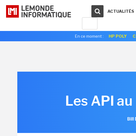
ACTUALITÉS
En ce moment :
HP POLY
C
Les API au
Bil