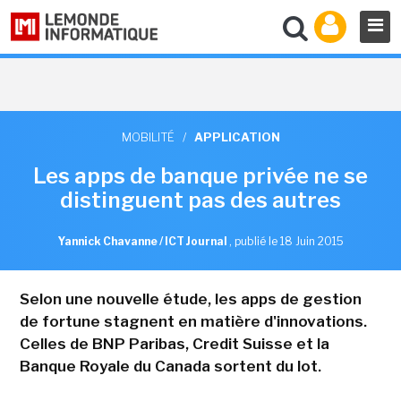
MOBILITÉ
/
APPLICATION
Les apps de banque privée ne se
distinguent pas des autres
Yannick Chavanne / ICT Journal
,
publié le 18 Juin 2015
Selon une nouvelle étude, les apps de gestion
de fortune stagnent en matière d'innovations.
Celles de BNP Paribas, Credit Suisse et la
Banque Royale du Canada sortent du lot.