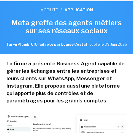
MOBILITÉ
/
APPLICATION
Meta greffe des agents métiers
sur ses réseaux sociaux
Taryn Plumb, CIO (adapté par Louise Costa)
,
publié le 09 Juin 2026
La firme a présenté Business Agent capable de
gérer les échanges entre les entreprises et
leurs clients sur WhatsApp, Messenger et
Instagram. Elle propose aussi une plateforme
qui apporte plus de contrôles et de
paramétrages pour les grands comptes.