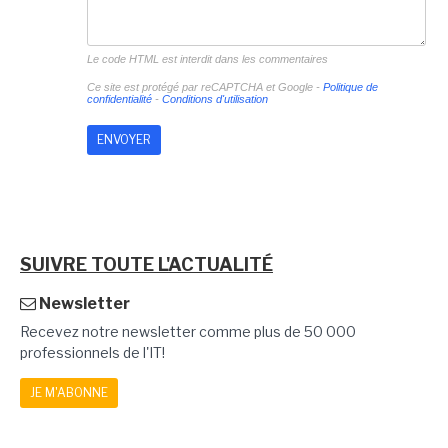
Le code HTML est interdit dans les commentaires
Ce site est protégé par reCAPTCHA et Google -
Politique de
confidentialité
-
Conditions d'utilisation
SUIVRE TOUTE L'ACTUALITÉ
Newsletter
Recevez notre newsletter comme plus de 50 000
professionnels de l'IT!
JE M'ABONNE