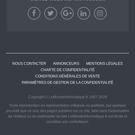
NOUS CONTACTER
ANNONCEURS
MENTIONS LÉGALES
CHARTE DE CONFIDENTIALITÉ
CONDITIONS GÉNÉRALES DE VENTE
PARAMÈTRES DE GESTION DE LA CONFIDENTIALITÉ
Copyright © LeMondeInformatique.fr 1997-2026
Toute reproduction ou représentation intégrale ou partielle, par quelque
procédé que ce soit, des pages publiées sur ce site, faite sans l'autorisation
de l'éditeur ou du webmaster du site LeMondeInformatique.fr est illicite et
constitue une contrefaçon.