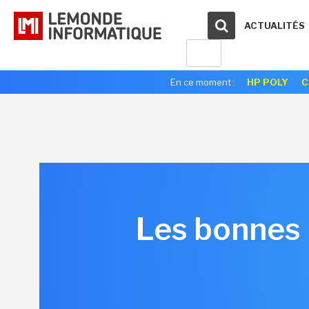
ACTUALITÉS
En ce moment :
HP POLY
C
Les bonnes p