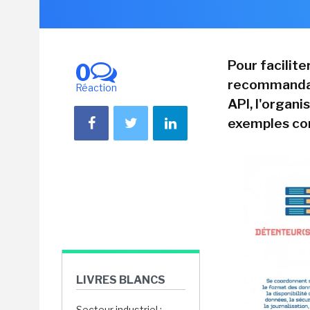
Pour facilite
0
recommandati
Réaction
API, l'organ
exemples con
LIVRES BLANCS
Secteur industriel :