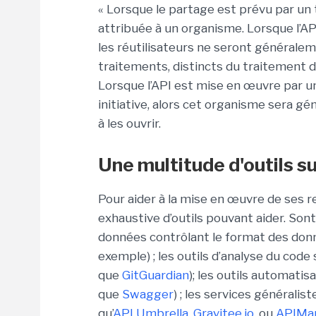
« Lorsque le partage est prévu par un 
attribuée à un organisme. Lorsque l’API
les réutilisateurs ne seront générale
traitements, distincts du traitement d’
Lorsque l’API est mise en œuvre par un
initiative, alors cet organisme sera 
à les ouvrir.
Une multitude d'outils s
Pour aider à la mise en œuvre de ses r
exhaustive d’outils pouvant aider. Sont 
données contrôlant le format des donn
exemple) ; les outils d’analyse du code
que
GitGuardian
); les outils automatis
que
Swagger
) ; les services généralis
qu’
API Umbrella
,
Gravitee.io
, ou
APIMan