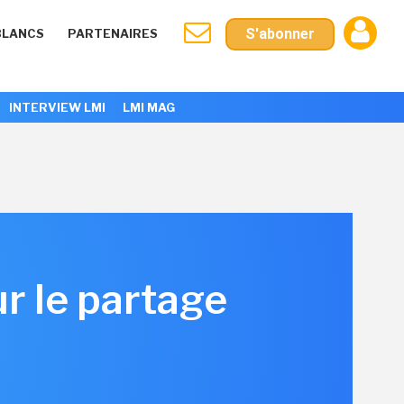
S'abonner
BLANCS
PARTENAIRES
INTERVIEW LMI
LMI MAG
ur le partage