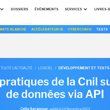
DOSSIERS
ÉVÉNEMENTS
SERVICES
LIVRES-
ARTE BLANCHE
ACCÉLERATEUR IA
CYBERCOACH
TESTS
TOUTE L'ACTUALITÉ
/
LOGICIEL
/
DÉVELOPPEMENT ET TESTS
ratiques de la Cnil s
de données via API
Célia Seramour
,
publié le 24 Novembre 2023