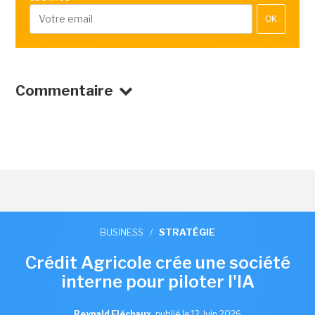
OK
Commentaire
BUSINESS
/
STRATÉGIE
Crédit Agricole crée une société
interne pour piloter l'IA
Reynald Fléchaux
,
publié le 12 Juin 2026