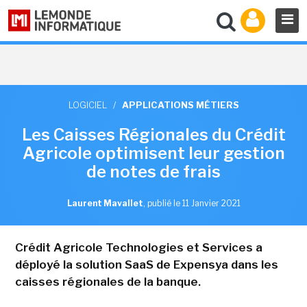
LOGICIEL
/
APPLICATIONS MÉTIERS
Les Caisses Régionales du Crédit
Agricole optimisent leur gestion
de notes de frais
Laurent Mavallet
,
publié le 11 Janvier 2021
Crédit Agricole Technologies et Services a
déployé la solution SaaS de Expensya dans les
caisses régionales de la banque.