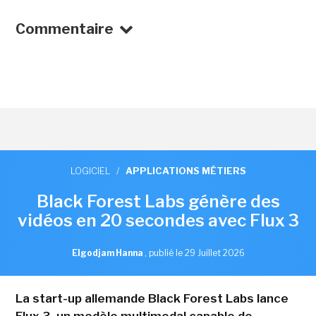
Commentaire
LOGICIEL
/
APPLICATIONS MÉTIERS
Black Forest Labs génère des
vidéos en 20 secondes avec Flux 3
Elgodjam Hanna
,
publié le 29 Juillet 2026
La start-up allemande Black Forest Labs lance