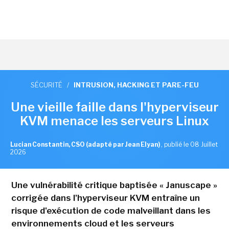
SÉCURITÉ
/
INTRUSION, HACKING ET PARE-FEU
Une vieille faille dans l'hyperviseur
KVM menace les serveurs Linux
Lucian Constantin, CSO (adapté par Jean Elyan)
,
publié le 08 Juillet
2026
Une vulnérabilité critique baptisée « Januscape »
corrigée dans l'hyperviseur KVM entraîne un
risque d'exécution de code malveillant dans les
environnements cloud et les serveurs