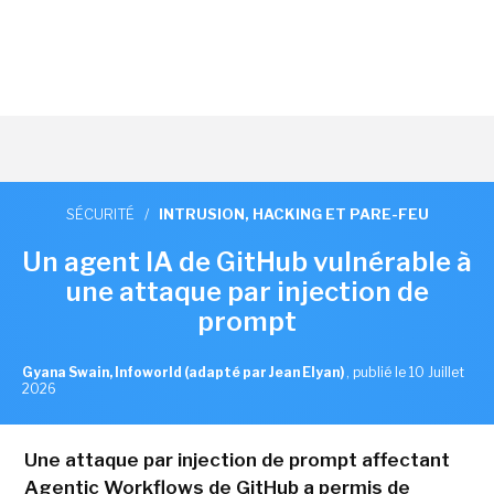
SÉCURITÉ
/
INTRUSION, HACKING ET PARE-FEU
Un agent IA de GitHub vulnérable à
une attaque par injection de
prompt
Gyana Swain, Infoworld (adapté par Jean Elyan)
,
publié le 10 Juillet
2026
Une attaque par injection de prompt affectant
Agentic Workflows de GitHub a permis de