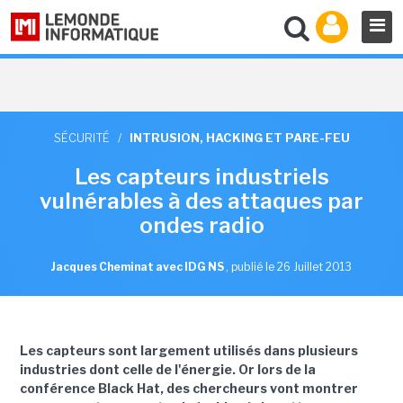
SÉCURITÉ
/
INTRUSION, HACKING ET PARE-FEU
Les capteurs industriels
vulnérables à des attaques par
ondes radio
Jacques Cheminat avec IDG NS
,
publié le 26 Juillet 2013
Les capteurs sont largement utilisés dans plusieurs
industries dont celle de l'énergie. Or lors de la
conférence Black Hat, des chercheurs vont montrer