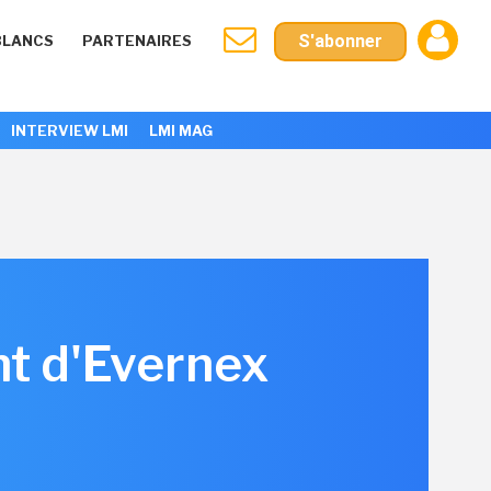
S'abonner
BLANCS
PARTENAIRES
INTERVIEW LMI
LMI MAG
t d'Evernex