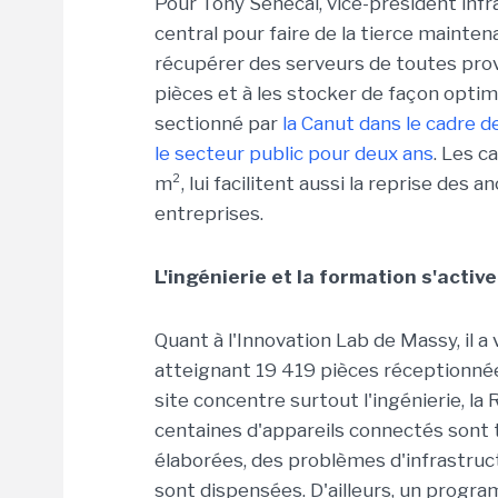
Pour Tony Senecal, vice-président infr
central pour faire de la tierce mainten
récupérer des serveurs de toutes prove
pièces et à les stocker de façon optima
sectionné par
la Canut dans le cadre 
le secteur public pour deux ans
. Les c
m², lui facilitent aussi la reprise des
entreprises.
L'ingénierie et la formation s'activ
Quant à l'Innovation Lab de Massy, il a
atteignant 19 419 pièces réceptionnée
site concentre surtout l'ingénierie, la
centaines d'appareils connectés sont
élaborées, des problèmes d'infrastru
sont dispensées. D'ailleurs, un progr