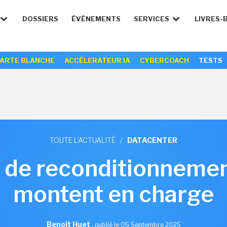
DOSSIERS
ÉVÉNEMENTS
SERVICES
LIVRES-
ARTE BLANCHE
ACCÉLERATEUR IA
CYBERCOACH
TESTS
TOUTE L'ACTUALITÉ
/
DATACENTER
s de reconditionnemen
montent en charge
Benoît Huet
,
publié le 05 Septembre 2025