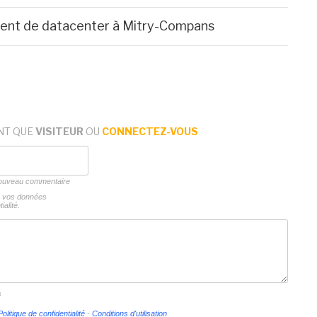
ment de datacenter à Mitry-Compans
NT QUE
VISITEUR
OU
CONNECTEZ-VOUS
 nouveau commentaire
ns vos données
ialité.
s
Politique de confidentialité
-
Conditions d'utilisation