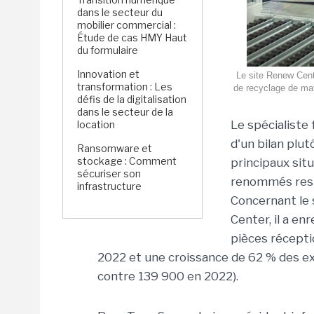
dans le secteur du
mobilier commercial :
Étude de cas HMY Haut
du formulaire
Innovation et
Le site Renew Cent
transformation : Les
de recyclage de mat
défis de la digitalisation
dans le secteur de la
Le spécialiste 
location
d'un bilan plut
Ransomware et
stockage : Comment
principaux sit
sécuriser son
renommés resp
infrastructure
Concernant le 
Center, il a e
pièces récepti
2022 et une croissance de 62 % des e
contre 139 900 en 2022).