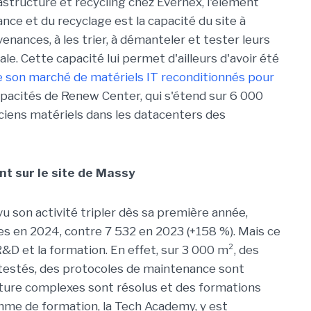
astructure et recycling chez Evernex, l'élément
ance et du recyclage est la capacité du site à
nances, à les trier, à démanteler et tester leurs
le. Cette capacité lui permet d'ailleurs d'avoir été
de son marché de matériels IT reconditionnés pour
apacités de Renew Center, qui s'étend sur 6 000
 anciens matériels dans les datacenters des
ent sur le site de Massy
 vu son activité tripler dès sa première année,
s en 2024, contre 7 532 en 2023 (+158 %). Mais ce
 R&D et la formation. En effet, sur 3 000 m², des
 testés, des protocoles de maintenance sont
cture complexes sont résolus et des formations
amme de formation, la Tech Academy, y est