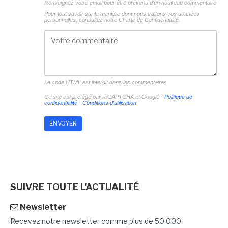
Renseignez votre email pour être prévenu d'un nouveau commentaire
Pour tout savoir sur la manière dont nous traitons vos données
personnelles, consultez notre
Charte de Confidentialité.
Le code HTML est interdit dans les commentaires
Ce site est protégé par reCAPTCHA et Google -
Politique de
confidentialité
-
Conditions d'utilisation
SUIVRE TOUTE L'ACTUALITÉ
Newsletter
Recevez notre newsletter comme plus de 50 000