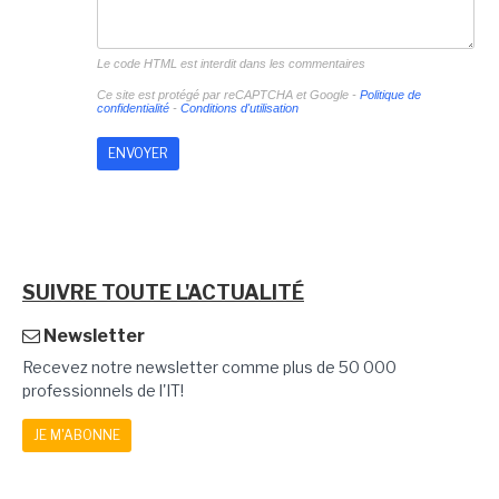
Le code HTML est interdit dans les commentaires
Ce site est protégé par reCAPTCHA et Google -
Politique de
confidentialité
-
Conditions d'utilisation
SUIVRE TOUTE L'ACTUALITÉ
Newsletter
Recevez notre newsletter comme plus de 50 000
professionnels de l'IT!
JE M'ABONNE