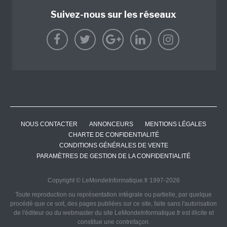
Suivez-nous sur les réseaux
NOUS CONTACTER
ANNONCEURS
MENTIONS LÉGALES
CHARTE DE CONFIDENTIALITÉ
CONDITIONS GÉNÉRALES DE VENTE
PARAMÈTRES DE GESTION DE LA CONFIDENTIALITÉ
Copyright © LeMondeInformatique.fr 1997-2026
Toute reproduction ou représentation intégrale ou partielle, par quelque
procédé que ce soit, des pages publiées sur ce site, faite sans l'autorisation
de l'éditeur ou du webmaster du site LeMondeInformatique.fr est illicite et
constitue une contrefaçon.