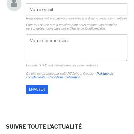
Renseignez votre email pour être prévenu d'un nouveau commentaire
Pour tout savoir sur la manière dont nous traitons vos données
personnelles, consultez notre
Charte de Confidentialité.
Le code HTML est interdit dans les commentaires
Ce site est protégé par reCAPTCHA et Google -
Politique de
confidentialité
-
Conditions d'utilisation
SUIVRE TOUTE L'ACTUALITÉ