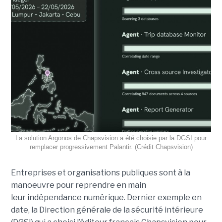
La solution Argonos de Chapsvision a été choisie par la DGSI pour
remplacer progressivement Palantir. (Crédit Chapsvision)
Entreprises et organisations publiques sont à la
manoeuvre pour reprendre en main
leur indépendance numérique. Dernier exemple en
date, la Direction générale de la sécurité intérieure