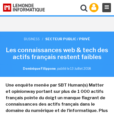
BUSINESS
/
SECTEUR PUBLIC / PRIVÉ
Les connaissances web & tech des
actifs français restent faibles
Dominique Filippone
,
publié le 13 Juillet 2018
Une enquête menée par SBT Human(s) Matter
et opinionway portant sur plus de 1 000 actifs
français pointe du doigt un manque flagrant de
connaissances des actifs français dans le
domaine du numérique et de l'informatique. Plus