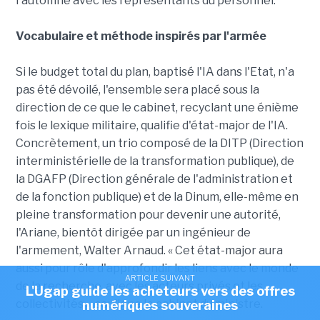
l'automne avec les représentants du personnel.
Vocabulaire et méthode inspirés par l'armée
Si le budget total du plan, baptisé l'IA dans l'Etat, n'a
pas été dévoilé, l'ensemble sera placé sous la
direction de ce que le cabinet, recyclant une énième
fois le lexique militaire, qualifie d'état-major de l'IA.
Concrètement, un trio composé de la DITP (Direction
interministérielle de la transformation publique), de
la DGAFP (Direction générale de l'administration et
de la fonction publique) et de la Dinum, elle-même en
pleine transformation pour devenir une autorité,
l'Ariane, bientôt dirigée par un ingénieur de
l'armement, Walter Arnaud. « Cet état-major aura
aussi pour rôle d'approfondir les liens avec le monde
ARTICLE SUIVANT
de la recherche, avec les acteurs privés et les
L'Ugap guide les acheteurs vers des offres
collectivités », souligne le cabinet du ministre.
numériques souveraines