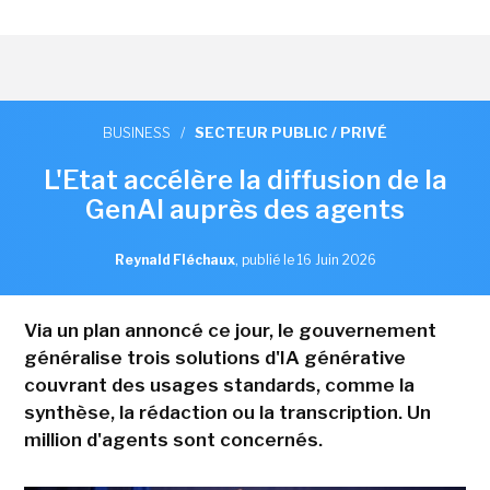
BUSINESS
/
SECTEUR PUBLIC / PRIVÉ
L'Etat accélère la diffusion de la
GenAI auprès des agents
Reynald Fléchaux
,
publié le 16 Juin 2026
Via un plan annoncé ce jour, le gouvernement
généralise trois solutions d'IA générative
couvrant des usages standards, comme la
synthèse, la rédaction ou la transcription. Un
million d'agents sont concernés.