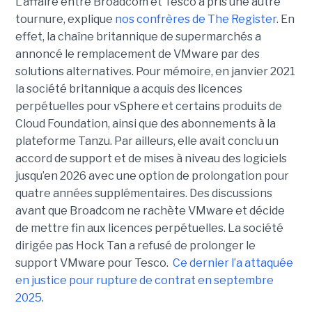
L’affaire entre Broadcom et Tesco a pris une autre
tournure, explique
nos confrères de The Register
. En
effet, la chaîne britannique de supermarchés a
annoncé le remplacement de VMware par des
solutions alternatives. Pour mémoire, en janvier 2021
la société britannique a acquis des licences
perpétuelles pour vSphere et certains produits de
Cloud Foundation, ainsi que des abonnements à la
plateforme Tanzu. Par ailleurs, elle avait conclu un
accord de support et de mises à niveau des logiciels
jusqu’en 2026 avec une option de prolongation pour
quatre années supplémentaires. Des discussions
avant que Broadcom ne rachète VMware et décide
de mettre fin aux licences perpétuelles. La société
dirigée pas Hock Tan a refusé de prolonger le
support VMware pour Tesco.
Ce dernier l’a attaquée
en justice pour rupture de contrat en septembre
2025
.