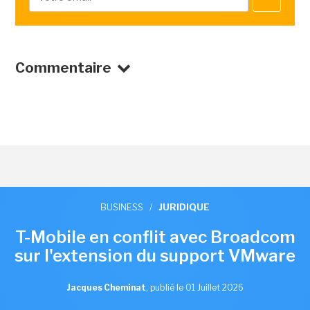
Commentaire
BUSINESS
/
JURIDIQUE
T-Mobile en conflit avec Broadcom
sur l'extension du support VMware
Jacques Cheminat
,
publié le 01 Juillet 2026