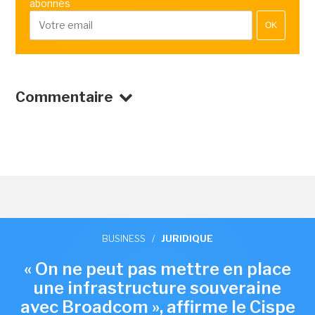
abonnés
OK
Commentaire
BUSINESS
/
JURIDIQUE
« On ne peut pas mettre en place
une infrastructure souveraine
avec Broadcom », affirme le Cispe