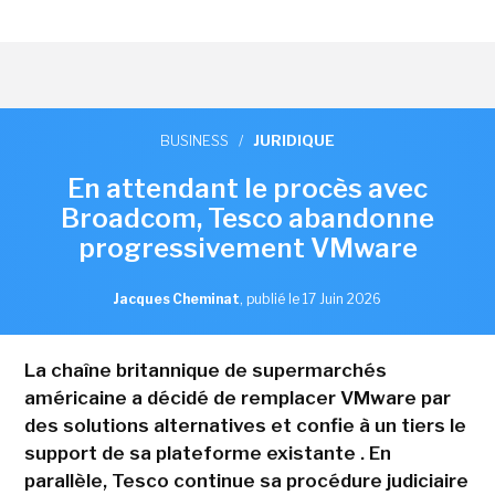
BUSINESS
/
JURIDIQUE
En attendant le procès avec
Broadcom, Tesco abandonne
progressivement VMware
Jacques Cheminat
,
publié le 17 Juin 2026
La chaîne britannique de supermarchés
américaine a décidé de remplacer VMware par
des solutions alternatives et confie à un tiers le
support de sa plateforme existante . En
parallèle, Tesco continue sa procédure judiciaire