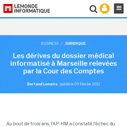
BUSINESS
/
JURIDIQUE
Les dérives du dossier médical
informatisé à Marseille relevées
par la Cour des Comptes
Bertand Lemaire
,
publié le 09 Février 2012
Au bout de trois ans, l'AP-HM a constaté l'échec du