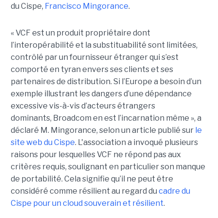
du Cispe,
Francisco Mingorance
.
« VCF est un produit propriétaire dont
l’interopérabilité et la substituabilité sont limitées,
contrôlé par un fournisseur étranger qui s’est
comporté en tyran envers ses clients et ses
partenaires de distribution. Si l’Europe a besoin d’un
exemple illustrant les dangers d’une dépendance
excessive vis-à-vis d’acteurs étrangers
dominants, Broadcom en est l’incarnation même », a
déclaré M. Mingorance, selon un article publié sur
le
site web du C
ispe
.
L'association a invoqué plusieurs
raisons pour lesquelles VCF ne répond pas aux
critères requis, soulignant en particulier son manque
de portabilité. Cela signifie qu’il ne peut être
considéré comme résilient au regard du
cadre du
C
ispe
pour un cloud souverain et résilient
.