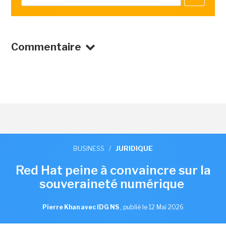
Commentaire
BUSINESS
/
JURIDIQUE
Red Hat peine à convaincre sur la
souveraineté numérique
Pierre Khan avec IDG NS
,
publié le 12 Mai 2026