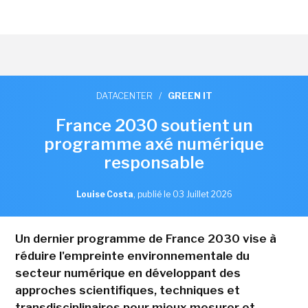
DATACENTER
/
GREEN IT
France 2030 soutient un
programme axé numérique
responsable
Louise Costa
,
publié le 03 Juillet 2026
Un dernier programme de France 2030 vise à
réduire l'empreinte environnementale du
secteur numérique en développant des
approches scientifiques, techniques et
transdisciplinaires pour mieux mesurer et