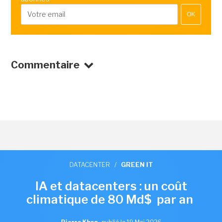
OK
Commentaire
DATACENTER
/
GREEN IT
IA et datacenters : un coût
climatique de 80 Md$ par an