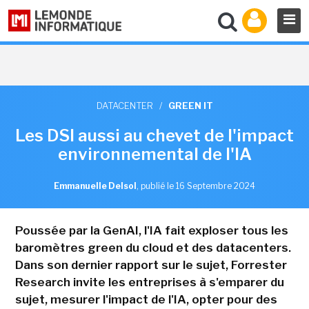
DATACENTER
/
GREEN IT
Les DSI aussi au chevet de l'impact
environnemental de l'IA
Emmanuelle Delsol
,
publié le 16 Septembre 2024
Poussée par la GenAI, l'IA fait exploser tous les
baromètres green du cloud et des datacenters.
Dans son dernier rapport sur le sujet, Forrester
Research invite les entreprises à s'emparer du
sujet, mesurer l'impact de l'IA, opter pour des