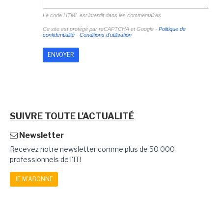
Le code HTML est interdit dans les commentaires
Ce site est protégé par reCAPTCHA et Google -
Politique de
confidentialité
-
Conditions d'utilisation
SUIVRE TOUTE L'ACTUALITÉ
Newsletter
Recevez notre newsletter comme plus de 50 000
professionnels de l'IT!
JE M'ABONNE