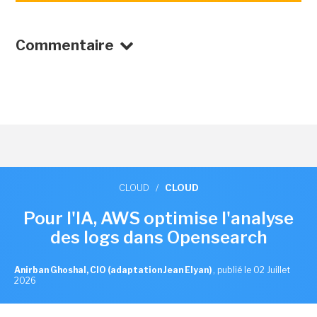
Commentaire
CLOUD
/
CLOUD
Pour l'IA, AWS optimise l'analyse
des logs dans Opensearch
Anirban Ghoshal, CIO (adaptation Jean Elyan)
,
publié le 02 Juillet
2026