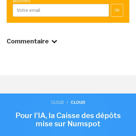
abonnés
OK
Commentaire
CLOUD
/
CLOUD
Pour l'IA, la Caisse des dépôts
mise sur Numspot