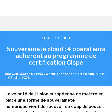
CLOUD
/
CLOUD
Souveraineté cloud : 4 opérateurs
adhèrent au programme de
certification Cispe
Maxwell Cooter, NetworkWorld (adapté par pierre Khan)
,
publié
le 03 Juillet 2026
La volonté de l'Union européenne de mettre en
place une forme de souveraineté
numérique vient de recevoir un coup de pouce :