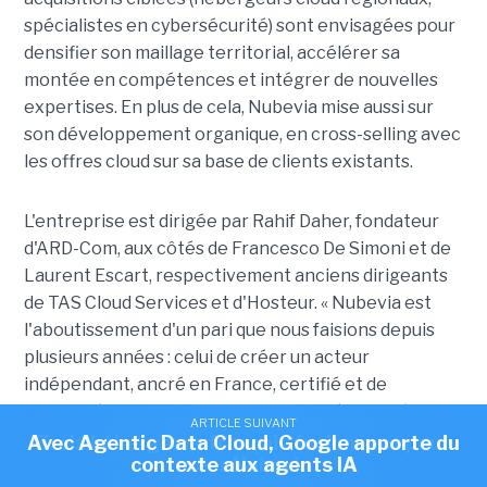
spécialistes en cybersécurité) sont envisagées pour
densifier son maillage territorial, accélérer sa
montée en compétences et intégrer de nouvelles
expertises. En plus de cela, Nubevia mise aussi sur
son développement organique, en cross-selling avec
les offres cloud sur sa base de clients existants.
L'entreprise est dirigée par Rahif Daher, fondateur
d'ARD-Com, aux côtés de Francesco De Simoni et de
Laurent Escart, respectivement anciens dirigeants
de TAS Cloud Services et d'Hosteur. « Nubevia est
l'aboutissement d'un pari que nous faisions depuis
plusieurs années : celui de créer un acteur
indépendant, ancré en France, certifié et de
proximité, qui a toute sa place aux côtés des géants
ARTICLE SUIVANT
ARTICLE SUIVANT
nationaux. Nous avons l'expertise, les certifications
Avec Agentic Data Cloud, Google apporte du
Trois hébergeurs français fusionnent pour
contexte aux agents IA
créer Nubevia
et les équipes pour devenir le partenaire de