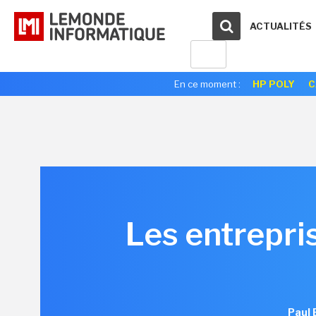
ACTUALITÉS
En ce moment :
HP POLY
C
Les entrepri
Paul 