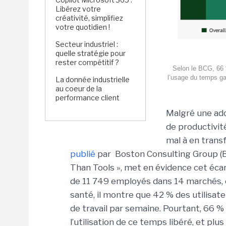
Libérez votre
créativité, simplifiez
votre quotidien !
Secteur industriel :
quelle stratégie pour
rester compétitif ?
Selon le BCG, 66 %
l’usage du temps ga
La donnée industrielle
au coeur de la
performance client
Malgré une ado
de productivité
mal à en trans
publié
par Boston Consulting Group (BC
Than Tools », met en évidence cet éc
de 11 749 employés dans 14 marchés, co
santé, il montre que 42 % des utilisate
de travail par semaine. Pourtant, 66 %
l’utilisation de ce temps libéré, et plu