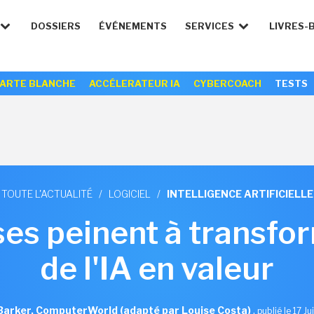
DOSSIERS
ÉVÉNEMENTS
SERVICES
LIVRES-
ARTE BLANCHE
ACCÉLERATEUR IA
CYBERCOACH
TESTS
TOUTE L'ACTUALITÉ
/
LOGICIEL
/
INTELLIGENCE ARTIFICIELLE
ses peinent à transfor
de l'IA en valeur
Barker, ComputerWorld (adapté par Louise Costa)
,
publié le 17 J