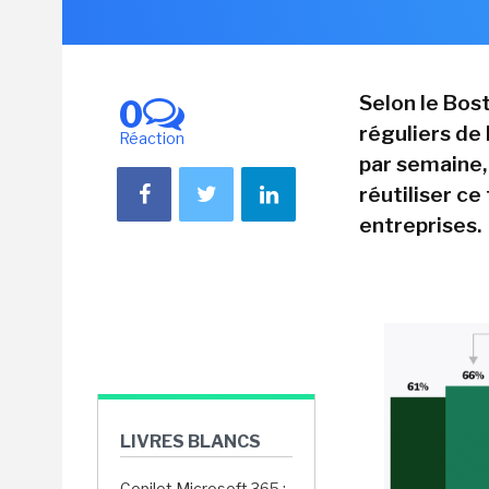
Selon le Bos
0
réguliers de 
Réaction
par semaine,
réutiliser c
entreprises.
LIVRES BLANCS
Copilot Microsoft 365 :