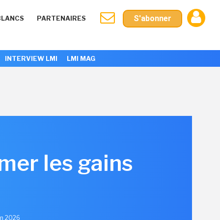
S'abonner
BLANCS
PARTENAIRES
INTERVIEW LMI
LMI MAG
mer les gains
uin 2026