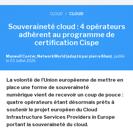
CLOUD
/
CLOUD
Souveraineté cloud : 4 opérateurs
adhèrent au programme de
certification Cispe
Maxwell Cooter, NetworkWorld (adapté par pierre Khan)
,
publié
le 03 Juillet 2026
La volonté de l'Union européenne de mettre en
place une forme de souveraineté
numérique vient de recevoir un coup de pouce :
quatre opérateurs étant désormais prêts à
soutenir le projet européen du Cloud
Infrastructure Services Providers in Europe
portant la souveraineté du cloud.