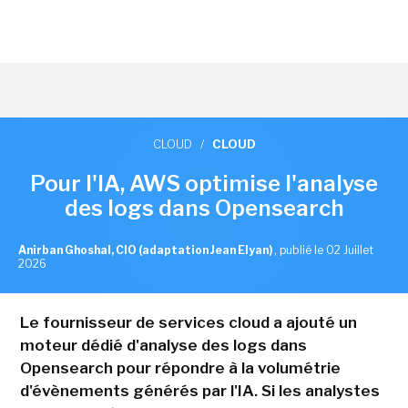
CLOUD
/
CLOUD
Pour l'IA, AWS optimise l'analyse
des logs dans Opensearch
Anirban Ghoshal, CIO (adaptation Jean Elyan)
,
publié le 02 Juillet
2026
Le fournisseur de services cloud a ajouté un
moteur dédié d'analyse des logs dans
Opensearch pour répondre à la volumétrie
d'évènements générés par l'IA. Si les analystes