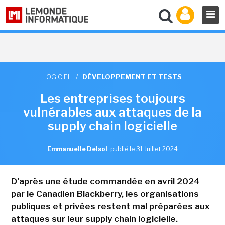
LOGICIEL
/
DÉVELOPPEMENT ET TESTS
Les entreprises toujours
vulnérables aux attaques de la
supply chain logicielle
Emmanuelle Delsol
,
publié le 31 Juillet 2024
D'après une étude commandée en avril 2024
par le Canadien Blackberry, les organisations
publiques et privées restent mal préparées aux
attaques sur leur supply chain logicielle.