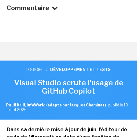
Commentaire
LOGICIEL
/
DÉVELOPPEMENT ET TESTS
Visual Studio scrute l'usage de
GitHub Copilot
Paull Krill, InfoWorld (adapté par Jacques Cheminat)
,
publié le 10
Juillet 2026
Dans sa dernière mise à jour de juin, l'éditeur de