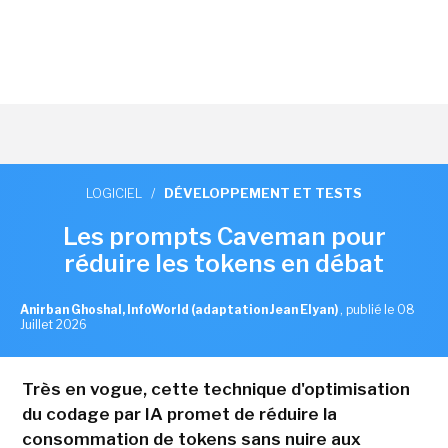
LOGICIEL
/
DÉVELOPPEMENT ET TESTS
Les prompts Caveman pour
réduire les tokens en débat
Anirban Ghoshal, InfoWorld (adaptation Jean Elyan)
,
publié le 08
Juillet 2026
Très en vogue, cette technique d'optimisation
du codage par IA promet de réduire la
consommation de tokens sans nuire aux