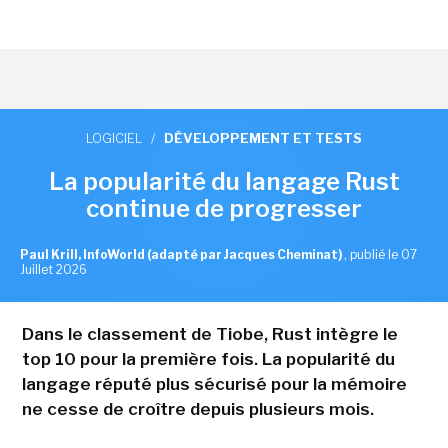
LOGICIEL
/
DÉVELOPPEMENT ET TESTS
La popularité du langage Rust
continue de progresser
Paul Krill, InfoWorld (adapté par Jacques Cheminat)
,
publié le 07
Juillet 2026
Dans le classement de Tiobe, Rust intègre le
top 10 pour la première fois. La popularité du
langage réputé plus sécurisé pour la mémoire
ne cesse de croître depuis plusieurs mois.