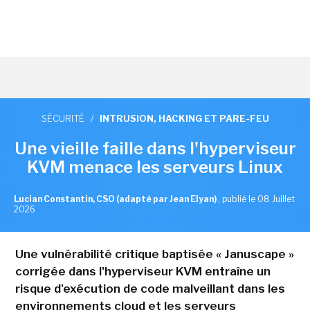
SÉCURITÉ
/
INTRUSION, HACKING ET PARE-FEU
Une vieille faille dans l'hyperviseur
KVM menace les serveurs Linux
Lucian Constantin, CSO (adapté par Jean Elyan)
,
publié le 08 Juillet
2026
Une vulnérabilité critique baptisée « Januscape »
corrigée dans l'hyperviseur KVM entraîne un
risque d'exécution de code malveillant dans les
environnements cloud et les serveurs