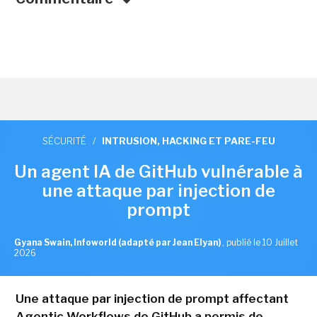
SÉCURITÉ
/
INTRUSION, HACKING ET PARE-FEU
Un agent IA de GitHub vulnérable à
une attaque par injection de
prompt
Gyana Swain, Infoworld (adapté par Jean Elyan)
,
publié le 10 Juillet
2026
Une attaque par injection de prompt affectant
Agentic Workflows de GitHub a permis de