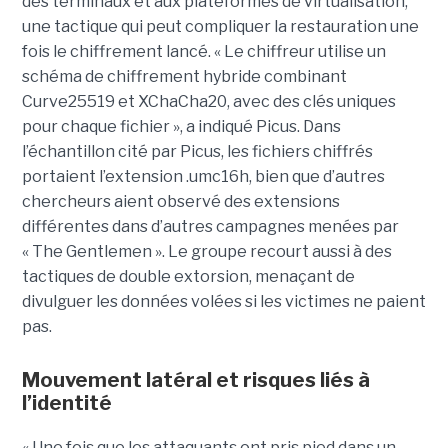
des terminaux et aux plateformes de virtualisation,
une tactique qui peut compliquer la restauration une
fois le chiffrement lancé. « Le chiffreur utilise un
schéma de chiffrement hybride combinant
Curve25519 et XChaCha20, avec des clés uniques
pour chaque fichier », a indiqué Picus. Dans
l’échantillon cité par Picus, les fichiers chiffrés
portaient l’extension .umc16h, bien que d’autres
chercheurs aient observé des extensions
différentes dans d’autres campagnes menées par
« The Gentlemen ». Le groupe recourt aussi à des
tactiques de double extorsion, menaçant de
divulguer les données volées si les victimes ne paient
pas.
Mouvement latéral et risques liés à
l’identité
« Une fois que les attaquants ont pris pied dans un