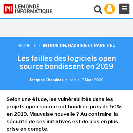
SÉCURITÉ
/
INTRUSION, HACKING ET PARE-FEU
Les failles des logiciels open
source bondissent en 2019
Jacques Cheminat
,
publié le 17 Mars 2020
Selon une étude, les vulnérabilités dans les
projets open source ont bondi de près de 50%
en 2019. Mauvaise nouvelle ? Au contraire, la
sécurité de ces initiatives est de plus en plus
prise en compte.