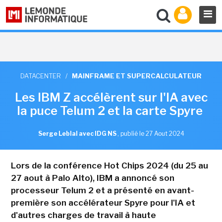
DATACENTER
/
MAINFRAME ET SUPERCALCULATEUR
Les IBM Z accélèrent sur l'IA avec
la puce Telum 2 et la carte Spyre
Serge Leblal avec IDG NS
,
publié le 27 Aout 2024
Lors de la conférence Hot Chips 2024 (du 25 au
27 aout à Palo Alto), IBM a annoncé son
processeur Telum 2 et a présenté en avant-
première son accélérateur Spyre pour l'IA et
d'autres charges de travail à haute