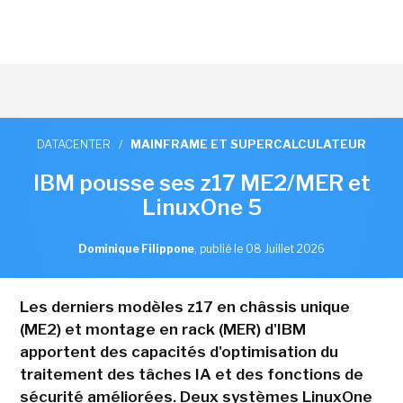
DATACENTER
/
MAINFRAME ET SUPERCALCULATEUR
IBM pousse ses z17 ME2/MER et
LinuxOne 5
Dominique Filippone
,
publié le 08 Juillet 2026
Les derniers modèles z17 en châssis unique
(ME2) et montage en rack (MER) d'IBM
apportent des capacités d'optimisation du
traitement des tâches IA et des fonctions de
sécurité améliorées. Deux systèmes LinuxOne