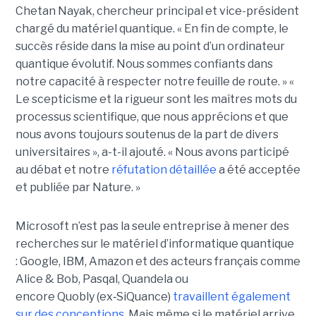
Chetan Nayak
, chercheur principal et vice-président
chargé du matériel quantique. « En fin de compte, le
succès réside dans la mise au point d’un ordinateur
quantique évolutif. Nous sommes confiants dans
notre capacité à respecter notre feuille de route. »
«
Le scepticisme et la rigueur sont les maîtres mots du
processus scientifique, que nous apprécions et que
nous avons toujours soutenus de la part de divers
universitaires », a-t-il ajouté.
« Nous avons participé
au débat et notre
réfutation détaillée
a été acceptée
et publiée par Nature. »
Microsoft n’est pas la seule entreprise à mener des
recherches sur le matériel d’informatique quantique
:
Google, IBM
,
Amazon e
t des acteurs français comme
Alice & Bob, Pasqal, Quandela ou
encore Quobly (ex
‑
SiQuance)
travaillent également
sur des conceptions
. Mais même si le matériel arrive