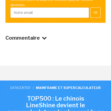
abonnés
OK
Commentaire
DATACENTER
/
MAINFRAME ET SUPERCALCULATEUR
TOP500 : Le chinois
LineShine devient le