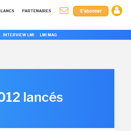
S'abonner
BLANCS
PARTENAIRES
INTERVIEW LMI
LMI MAG
012 lancés