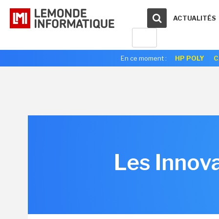
ACTUALITÉS
En ce moment :
HP POLY
C
Les Innov