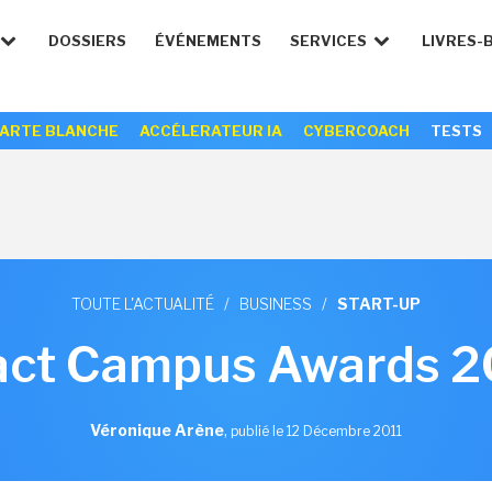
DOSSIERS
ÉVÉNEMENTS
SERVICES
LIVRES-
ARTE BLANCHE
ACCÉLERATEUR IA
CYBERCOACH
TESTS
TOUTE L'ACTUALITÉ
/
BUSINESS
/
START-UP
act Campus Awards 2
Véronique Arène
,
publié le 12 Décembre 2011