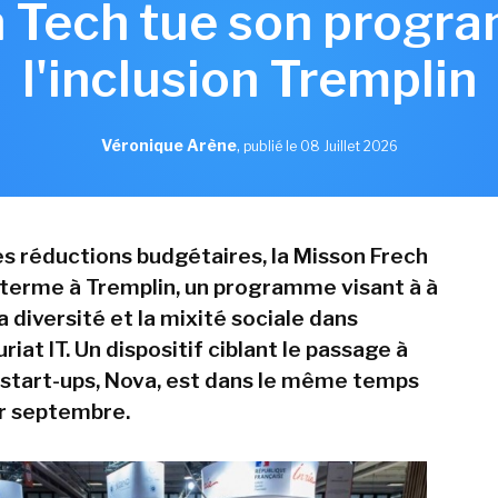
h Tech tue son progr
l'inclusion Tremplin
Véronique Arène
,
publié le 08 Juillet 2026
s réductions budgétaires, la Misson Frech
terme à Tremplin, un programme visant à à
 diversité et la mixité sociale dans
riat IT. Un dispositif ciblant le passage à
s start-ups, Nova, est dans le même temps
r septembre.