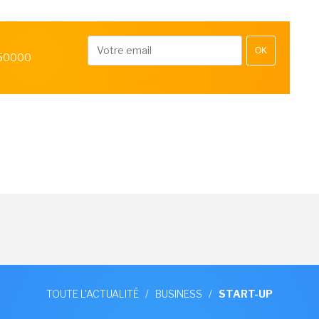
OK
 50000
TOUTE L'ACTUALITÉ
/
BUSINESS
/
START-UP