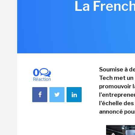
La Frenc
Soumise à de
0
Tech met un 
Réaction
promouvoir la
l'entrepreneu
l'échelle de
annoncé pou