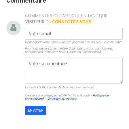
Commentaire
COMMENTER CET ARTICLE EN TANT QUE
VISITEUR
OU
CONNECTEZ-VOUS
Renseignez votre email pour être prévenu d'un nouveau commentaire
Pour tout savoir sur la manière dont nous traitons vos données
personnelles, consultez notre
Charte de Confidentialité.
Le code HTML est interdit dans les commentaires
Ce site est protégé par reCAPTCHA et Google -
Politique de
confidentialité
-
Conditions d'utilisation