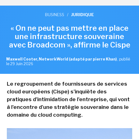
BUSINESS
/
JURIDIQUE
« On ne peut pas mettre en place
une infrastructure souveraine
avec Broadcom », affirme le Cispe
Maxwell Cooter, NetworkWorld (adapté par pierre Khan)
,
publié
le 29 Juin 2026
Le regroupement de fournisseurs de services
cloud européens (Cispe) s'inquiète des
pratiques d'intimidation de l'entreprise, qui vont
à l'encontre d'une stratégie souveraine dans le
domaine du cloud computing.