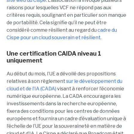
site web du C
ispe
.
L'association a invoqué plusieurs
raisons pour lesquelles VCF ne répond pas aux
critères requis, soulignant en particulier son manque
de portabilité. Cela signifie qu’il ne peut être
considéré comme résilient au regard du
cadre du
C
ispe
pour un cloud souverain et résilient
.
Une certification CAIDA niveau 1
uniquement
Au début du mois, l’UE a dévoilé des propositions
relatives à son règlement
sur le développement du
cloud et de l’IA (CADA)
visant à renforcer l’économie
numérique européenne. La CADA encouragera les
investissements dans la recherche européenne,
fixera des conditions pour les centres de données
européens et fournira un cadre d’évaluation unique à
l’échelle de l’UE pour la souveraineté en matière de
cloud et d’IA.
Le Cispe a déclaré que Broadcom était