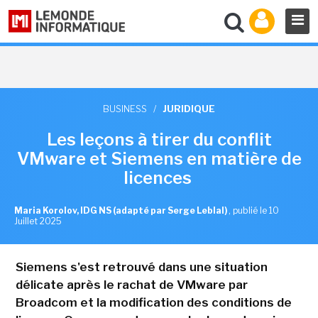
BUSINESS
/
JURIDIQUE
Les leçons à tirer du conflit
VMware et Siemens en matière de
licences
Maria Korolov, IDG NS (adapté par Serge Leblal)
,
publié le 10
Juillet 2025
Siemens s'est retrouvé dans une situation
délicate après le rachat de VMware par
Broadcom et la modification des conditions de