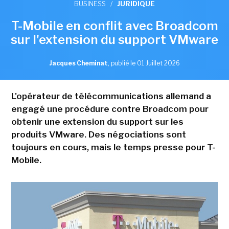
BUSINESS
/
JURIDIQUE
T-Mobile en conflit avec Broadcom
sur l'extension du support VMware
Jacques Cheminat
,
publié le 01 Juillet 2026
L'opérateur de télécommunications allemand a
engagé une procédure contre Broadcom pour
obtenir une extension du support sur les
produits VMware. Des négociations sont
toujours en cours, mais le temps presse pour T-
Mobile.