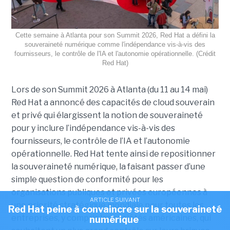
Cette semaine à Atlanta pour son Summit 2026, Red Hat a défini la
souveraineté numérique comme l'indépendance vis-à-vis des
fournisseurs, le contrôle de l'IA et l'autonomie opérationnelle. (Crédit
Red Hat)
Lors de son Summit 2026 à Atlanta (du 11 au 14 mai)
Red Hat
a annoncé
des capacités de cloud souverain
et privé qui élargissent la notion de souveraineté
pour y inclure l’indépendance vis-à-vis des
fournisseurs, le contrôle de l’IA et l’autonomie
opérationnelle. Red Hat tente ainsi de repositionner
la souveraineté numérique, la faisant passer d’une
simple question de conformité pour les
organisations publiques et privées européennes à
ARTICLE SUIVANT
une priorité stratégique mondiale pour toutes les
Red Hat peine à convaincre sur la souveraineté
entreprises, y compris les sociétés américaines, qui
numérique