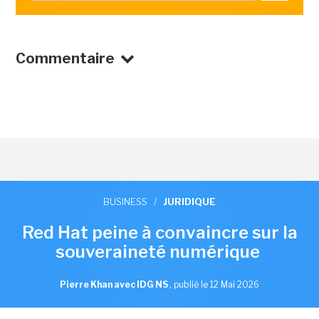
Commentaire
BUSINESS
/
JURIDIQUE
Red Hat peine à convaincre sur la
souveraineté numérique
Pierre Khan avec IDG NS
,
publié le 12 Mai 2026