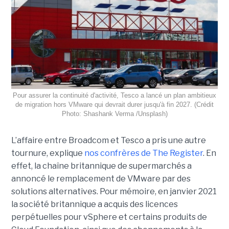
Pour assurer la continuité d'activité, Tesco a lancé un plan ambitieux
de migration hors VMware qui devrait durer jusqu'à fin 2027. (Crédit
Photo: Shashank Verma /Unsplash)
L’affaire entre Broadcom et Tesco a pris une autre
tournure, explique
nos confrères de The Register
. En
effet, la chaîne britannique de supermarchés a
annoncé le remplacement de VMware par des
solutions alternatives. Pour mémoire, en janvier 2021
la société britannique a acquis des licences
perpétuelles pour vSphere et certains produits de