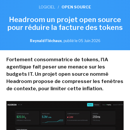
LOGICIEL
/
OPEN SOURCE
Headroom un projet open source
pour réduire la facture des tokens
Reynald Fléchaux
,
publié le 05 Juin 2026
Fortement consommatrice de tokens, l'IA
agentique fait peser une menace sur les
budgets IT. Un projet open source nommé
Headroom propose de compresser les fenêtres
de contexte, pour limiter cette inflation.