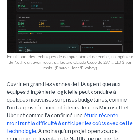
En utilisant des techniques de compression et de cache, un ingénieur
de Netflix dit avoir réduit sa facture Claude Code de 287 à 110 $ par
mois. (Photo : Hans/Pixabay)
Ouvrir en grand les vannes de l'IA agentique aux
équipes d'ingénierie logicielle peut conduire à
quelques mauvaises surprises budgétaires, comme
l'ont appris récemment à leurs dépens Microsoft et
Uber et comme l'a confirmé une
étude récente
montrant la difficulté à anticiper les coûts avec cette
technologie
. A moins qu'un projet open source,
conçu par un ingénieur de Netflix, ne permette