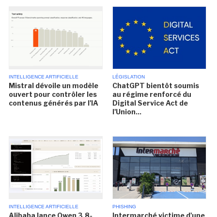
INTELLIGENCE ARTIFICIELLE
LÉGISLATION
Mistral dévoile un modèle
ChatGPT bientôt soumis
ouvert pour contrôler les
au régime renforcé du
contenus générés par l'IA
Digital Service Act de
l'Union...
INTELLIGENCE ARTIFICIELLE
PHISHING
Alibaba lance Qwen 3.8-
Intermarché victime d'une