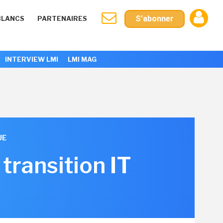
S'abonner
BLANCS
PARTENAIRES
INTERVIEW LMI
LMI MAG
UE
transition IT