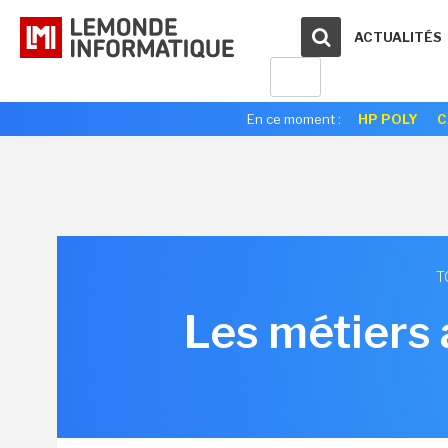
ACTUALITÉS
En ce moment :
HP POLY
C
T
Les métiers 