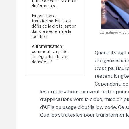
Étude de cas HMY Haut
du formulaire
Innovation et
transformation : Les
défis de la digitalisation
dans le secteur de la
La matinée « La t
location
Automatisation :
comment simplifier
Quand il s'agi
l'intégration de vos
d'organisation
données ?
C'est particul
restent longte
Cependant, pou
les organisations peuvent opter pour 
d'applications vers le cloud, mise en 
d'APIs ou usage d'outils low code. Ce 
Quelles stratégies pour transformer le