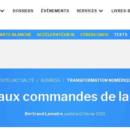
DOSSIERS
ÉVÉNEMENTS
SERVICES
LIVRES-
ARTE BLANCHE
ACCÉLERATEUR IA
CYBERCOACH
TESTS
OUTE L'ACTUALITÉ
/
BUSINESS
/
TRANSFORMATION NUMÉRIQ
aux commandes de la 
Bertrand Lemaire
,
publié le 12 Février 2020