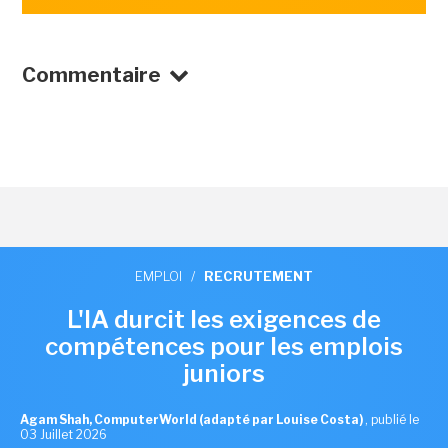
Commentaire
EMPLOI
/
RECRUTEMENT
L'IA durcit les exigences de
compétences pour les emplois
juniors
Agam Shah, ComputerWorld (adapté par Louise Costa)
,
publié le
03 Juillet 2026