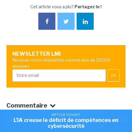
Cet article vous a plu?
Partagez le !
NEWSLETTER LMI
Recevez notre newsletter comme plus de 50000
abonnés
OK
Commentaire
ARTICLE SUIVANT
ARTICLE SUIVANT
Linkedin lance son outil IA Hiring Assistant en
L'IA creuse le déficit de compétences en
cybersécurité
France