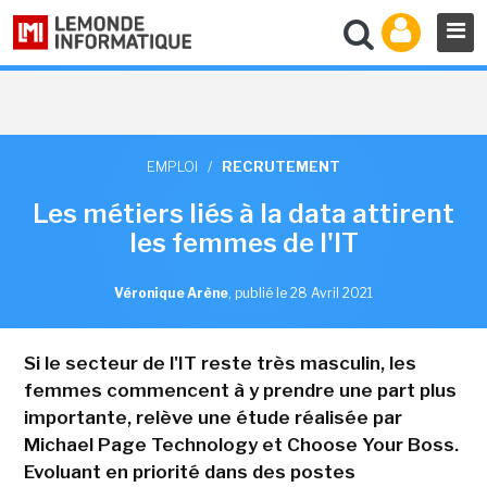
EMPLOI
/
RECRUTEMENT
Les métiers liés à la data attirent
les femmes de l'IT
Véronique Arène
,
publié le 28 Avril 2021
Si le secteur de l'IT reste très masculin, les
femmes commencent à y prendre une part plus
importante, relève une étude réalisée par
Michael Page Technology et Choose Your Boss.
Evoluant en priorité dans des postes