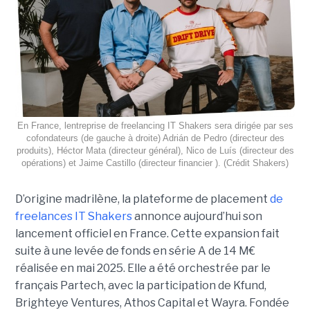
En France, lentreprise de freelancing IT Shakers sera dirigée par ses
cofondateurs (de gauche à droite) Adrián de Pedro (directeur des
produits), Héctor Mata (directeur général), Nico de Luís (directeur des
opérations) et Jaime Castillo (directeur financier ). (Crédit Shakers)
D’origine madrilène, la plateforme de placement
de
freelances IT Shakers
annonce aujourd’hui son
lancement officiel en France. Cette expansion fait
suite à une levée de fonds en série A de 14 M€
réalisée en mai 2025. Elle a été orchestrée par le
français Partech, avec la participation de Kfund,
Brighteye Ventures, Athos Capital et Wayra. Fondée