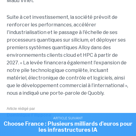
Maud Vinet.
Suite à cet investissement, la société prévoit de
renforcer les performances, accélérer
l'industrialisation et le passage à l'échelle de ses
processeurs quantiques sur silicium, et déployer ses
premiers systèmes quantiques Alloy dans des
environnements clients cloud et HPC à partir de
2027. «
La levée financera également l'expansion de
notre pile technologique complète, incluant
matériel, électronique de contrôle et logiciels, ainsi
que le développement commercial à l’international »,
nous a indiqué une porte-parole de Quobly.
Article rédigé par
Dominique Filippone
ARTICLE SUIVANT
Chef des actualités LMI
Choose France : Plusieurs milliards d'euros pour
les infrastructures IA