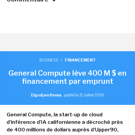
BUSINESS
/
FINANCEMENT
General Compute lève 400 M $ en
financement par emprunt
Elgodjam Hanna
,
publié le 21 Juillet 2026
General Compute, la start-up de cloud
d'inférence d'IA californienne a décroché près
de 400 millions de dollars auprès d'Upper90,