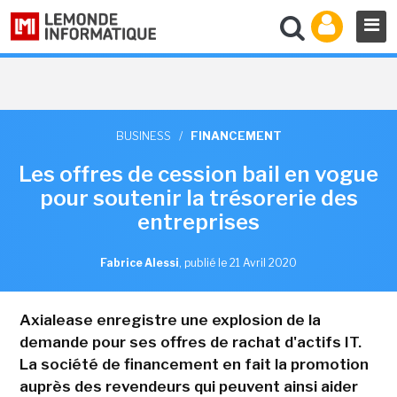
BUSINESS
/
FINANCEMENT
Les offres de cession bail en vogue
pour soutenir la trésorerie des
entreprises
Fabrice Alessi
,
publié le 21 Avril 2020
Axialease enregistre une explosion de la
demande pour ses offres de rachat d'actifs IT.
La société de financement en fait la promotion
auprès des revendeurs qui peuvent ainsi aider