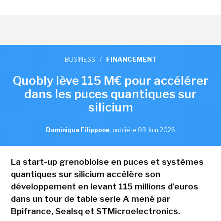
BUSINESS
/
FINANCEMENT
Quobly lève 115 M€ pour accélérer
dans les puces quantiques sur
silicium
Dominique Filippone
,
publié le 03 Juin 2026
La start-up grenobloise en puces et systèmes
quantiques sur silicium accélère son
développement en levant 115 millions d'euros
dans un tour de table serie A mené par
Bpifrance, Sealsq et STMicroelectronics.