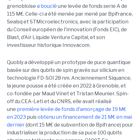
grenobloise
a bouclé
une levée de fonds serie A de
115 M€. Celle-ci a été menée par mené par Bpifrance,
Sealsq et STMicroelectronics, avec la participation
du Conseil européen de l'innovation (Fonds EIC), de
Blast, d'Air Liquide Venture Capital, et son
investisseur historique Innovacom.
Quobly a développé un prototype de puce quantique
basée sur des qubits de spin gravés sur silicium en
technologie FD-SOI 28 nm. Anciennement Siquance,
la jeune pousse a été créée en 2022 à Grenoble, et
co-fondée par Maud Vinet et Tristan Meunier. Spin-
off du CEA-Leti et du CNRS, elle avait réalisé
une
première levée de fonds d'amorçage de 19 M€
en 2023
puis
obtenu un financement de 21 M€ en mai
dernier
(dont 15 M€ de subvention de Bpifrance) pour
industrialiser la production de sa puce 100 qubits