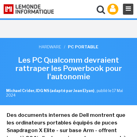
HARDWARE
/
PC PORTABLE
Les PC Qualcomm devraient
rattraper les Powerbook pour
l'autonomie
Michael Crider, IDG NS (adapté par Jean Elyan)
,
publié le 17 Mai
2024
Des documents internes de Dell montrent que
les ordinateurs portables équipés de puces
Snapdragon X Elite - sur base Arm - offrent