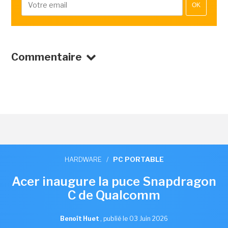
OK
Commentaire
HARDWARE
/
PC PORTABLE
Acer inaugure la puce Snapdragon
C de Qualcomm
Benoît Huet
,
publié le 03 Juin 2026