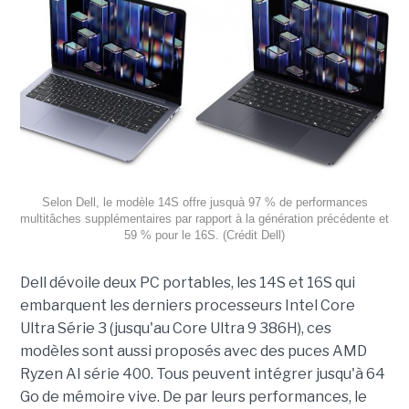
Selon Dell, le modèle 14S offre jusquà 97 % de performances
multitâches supplémentaires par rapport à la génération précédente et
59 % pour le 16S. (Crédit Dell)
Dell dévoile deux PC portables, les 14S et 16S qui
embarquent les derniers processeurs Intel Core
Ultra Série 3 (jusqu'au Core Ultra 9 386H), ces
modèles sont aussi proposés avec des puces AMD
Ryzen AI série 400. Tous peuvent intégrer jusqu'à 64
Go de mémoire vive. De par leurs performances, le