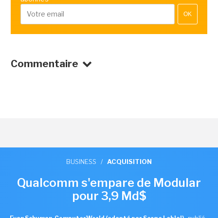
OK
Commentaire
BUSINESS
/
ACQUISITION
Qualcomm s'empare de Modular
pour 3,9 Md$