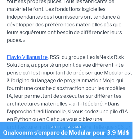
tout ses propres puces. Tous les fabricants de
matériel le font. Les fondations logicielles
indépendantes des fournisseurs ont tendance à
développer des préférences matérielles dès que
leurs acquéreurs ont besoin de différencier leurs
puces. »
Flavio Villanustre
, RSSI du groupe LexisNexis Risk
Solutions, a apporté un point de vue différent. « Je
pense qu’il est important de préciser que Modular est
à l’origine du langage de programmation Mojo, qui
fournit une couche d’abstraction pour les modèles
IA, leur permettant de s’exécuter sur différentes
architectures matérielles », a-t-il déclaré. « Dans
l’approche traditionnelle, si vous codez une pile d’IA
en Python ou en C et que vous ciblez une
architecture matérielle particulière, telle que x86, un
ARTICLE SUIVANT
Qualcomm s'empare de Modular pour 3,9 Md$
GPU Nvidia, un GPU AMD ou un TPU, vous devrez