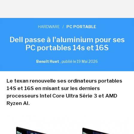
HARDWARE
/
PC PORTABLE
Dell passe à l'aluminium pour ses
PC portables 14s et 16S
Benoît Huet
,
publié le 19 Mai 2026
Le texan renouvelle ses ordinateurs portables
14S et 16S en misant sur les derniers
processeurs Intel Core Ultra Série 3 et AMD
Ryzen AI.