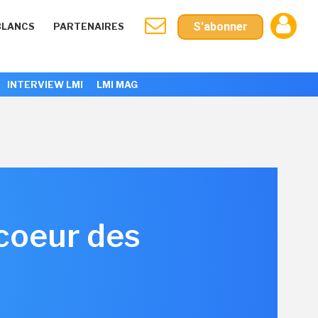
S'abonner
BLANCS
PARTENAIRES
INTERVIEW LMI
LMI MAG
 coeur des