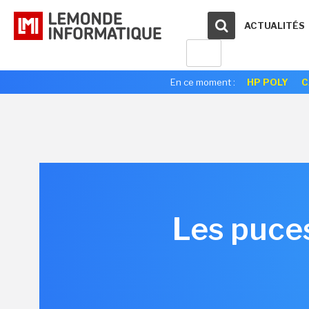
ACTUALITÉS
En ce moment :
HP POLY
C
Les puces