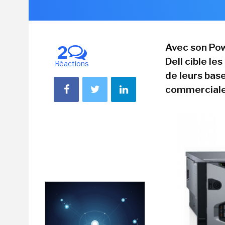
Avec son Po
2
Dell cible le
Réactions
de leurs bas
commerciale