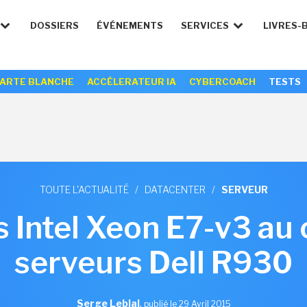
DOSSIERS
ÉVÉNEMENTS
SERVICES
LIVRES-
ARTE BLANCHE
ACCÉLERATEUR IA
CYBERCOACH
TESTS
TOUTE L'ACTUALITÉ
/
DATACENTER
/
SERVEUR
 Intel Xeon E7-v3 au
serveurs Dell R930
Serge Leblal
,
publié le 29 Avril 2015