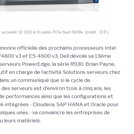
 accueillir 32 SSD et 8 cartes PCIe flash NVMe. (crédit : D.R.)
nnonce officielle des prochains processeurs Intel
4800 v3 et E5-4600 v3, Dell dévoile sa 13ème
serveurs PowerEdge, la série R930. Brian Payne,
tif en charge de l’activité Solutions serveurs chez
é dans un communiqué que si le cycle de
es serveurs est d'environ trois à cinq ans, les
de performances ainsi que les configurations et
ré-intégrées - Cloudera, SAP HANA et Oracle pour
ques unes - va convaincre les entreprises de
u leurs matériels.