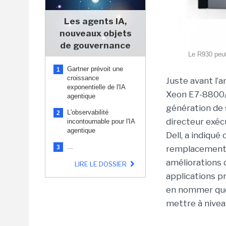
Les agents IA,
nouveaux objets
de gouvernance
Le R930 peut
Gartner prévoit une
1
croissance
Juste avant l’a
exponentielle de l'IA
Xeon E7-8800/
agentique
génération de 
L'observabilité
2
directeur exécu
incontournable pour l'IA
agentique
Dell, a indiqu
...
3
remplacement d
améliorations 
LIRE LE DOSSIER
applications p
en nommer quel
mettre à nivea