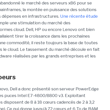
 abandonné le marché des serveurs x86 pour se
mainframes, la montée en puissance des solutions
s dépenses en infrastructures.
Une récente étude
mple une stimulation du marché des
formes cloud. Dell, HP ou encore Lenovo ont bien
llaient tirer la croissance dans les prochaines
une commodité, il reste toujours la base de toutes
ns le cloud. Le tassement du marché découle en fait
dware réalisées par les grands entreprises et les
coeurs
novo, Dell a donc présenté son serveur PowerEdge
es puces Intel E7-4800/8800 v3. Exploitant
es disposent de 8 à 18 cœurs cadencés de 2 à 3,2
e). Ce qui donne jusqu’à 72 cœurs et 6 To de RAM