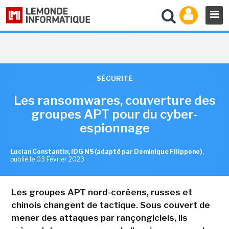
SÉCURITÉ
Les ransomwares, couverture des
groupes APT pour du cyber-
espionnage
Lucian Constantin, IDG NS (adapté par Dominique Filippone)
,
publié le 03 Février 2023
Les groupes APT nord-coréens, russes et
chinois changent de tactique. Sous couvert de
mener des attaques par rançongiciels, ils