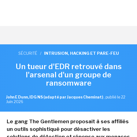
SÉCURITÉ
/
INTRUSION, HACKING ET PARE-FEU
Un tueur d'EDR retrouvé dans
l'arsenal d'un groupe de
ransomware
John E Dunn, IDG NS (adapté par Jacques Cheminat)
,
publié le 22
Juin 2026
Le gang The Gentlemen proposait à ses affiliés
un outils sophistiqué pour désactiver les
solutions de détection et réponse aux menaces