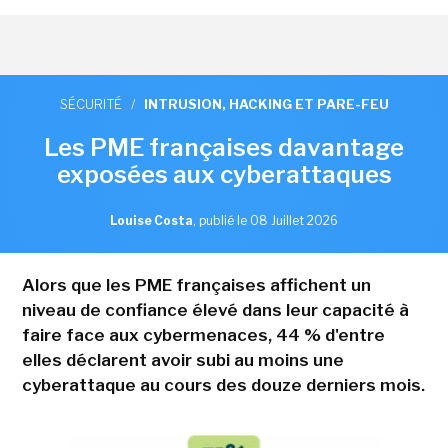
SÉCURITÉ
/
INTRUSION, HACKING ET PARE-FEU
Les PME françaises davantage
exposées aux cyberattaques
Louise Costa
,
publié le 08 Juillet 2026
Alors que les PME françaises affichent un
niveau de confiance élevé dans leur capacité à
faire face aux cybermenaces, 44 % d'entre
elles déclarent avoir subi au moins une
cyberattaque au cours des douze derniers mois.