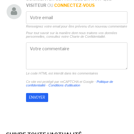
VISITEUR
OU
CONNECTEZ-VOUS
Renseignez votre email pour être prévenu d'un nouveau commentaire
Pour tout savoir sur la manière dont nous traitons vos données
personnelles, consultez notre
Charte de Confidentialité.
Le code HTML est interdit dans les commentaires
Ce site est protégé par reCAPTCHA et Google -
Politique de
confidentialité
-
Conditions d'utilisation