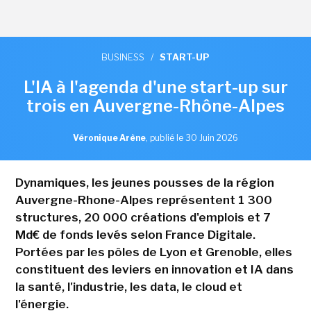
BUSINESS
/
START-UP
L'IA à l'agenda d'une start-up sur
trois en Auvergne-Rhône-Alpes
Véronique Arène
,
publié le 30 Juin 2026
Dynamiques, les jeunes pousses de la région
Auvergne-Rhone-Alpes représentent 1 300
structures, 20 000 créations d'emplois et 7
Md€ de fonds levés selon France Digitale.
Portées par les pôles de Lyon et Grenoble, elles
constituent des leviers en innovation et IA dans
la santé, l'industrie, les data, le cloud et
l'énergie.