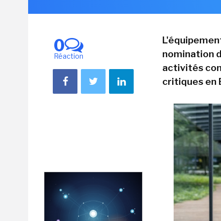
L'équipement
0
nomination d
Réaction
activités co
critiques en 