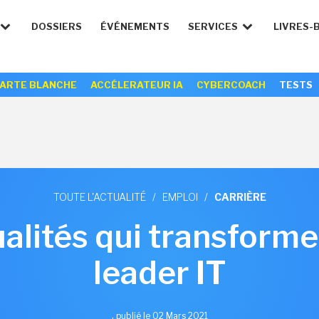
DOSSIERS
ÉVÉNEMENTS
SERVICES
LIVRES-
ARTE BLANCHE
ACCÉLERATEUR IA
CYBERCOACH
TESTS
TOUTE L'ACTUALITÉ
/
EMPLOI
/
CARRIÈRE
alités qui transforme
leader IT
,
publié le 02 Mars 2021