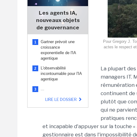
Les agents IA,
nouveaux objets
de gouvernance
Pour Gregory J. Tou
Gartner prévoit une
1
actes le respect et
croissance
exponentielle de l'IA
agentique
La plupart des 
L'observabilité
2
incontournable pour l'IA
managers IT. M
agentique
rémunération e
...
3
continuent de
LIRE LE DOSSIER
plutôt que com
qui ne parvien
pratiques renc
et incapable d'appuyer sur la touche « 
gestionnaire est dans l'impossibilité d