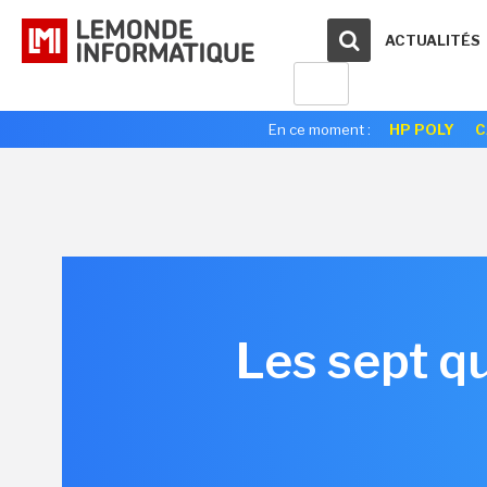
ACTUALITÉS
En ce moment :
HP POLY
C
Les sept qu