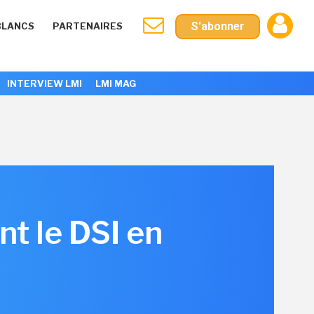
S'abonner
BLANCS
PARTENAIRES
INTERVIEW LMI
LMI MAG
nt le DSI en