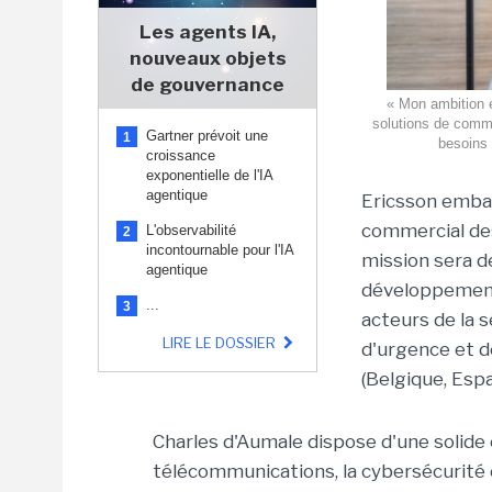
Les agents IA,
nouveaux objets
de gouvernance
« Mon ambition e
solutions de commu
Gartner prévoit une
1
besoins 
croissance
exponentielle de l'IA
agentique
Ericsson emba
commercial des
L'observabilité
2
incontournable pour l'IA
mission sera de
agentique
développement 
...
3
acteurs de la s
LIRE LE DOSSIER
d'urgence et d
(Belgique, Esp
Charles d'Aumale dispose d'une solide
télécommunications, la cybersécurité e