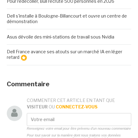
Pour rédecoller, Bull recrute 500 personnes en 2026
Dell s'installe à Boulogne-Billancourt et ouvre un centre de
démonstration
Asus dévoile des mini-stations de travail sous Nvidia
Dell France avance ses atouts sur un marché IA en léger
retard
Commentaire
COMMENTER CET ARTICLE EN TANT QUE
VISITEUR
OU
CONNECTEZ-VOUS
Renseignez votre email pour être prévenu d'un nouveau commentaire
Pour tout savoir sur la manière dont nous traitons vos données