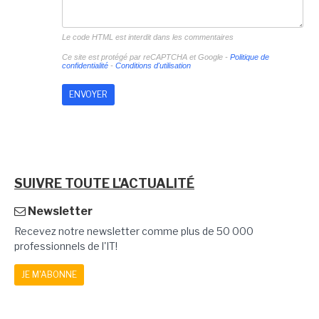
Le code HTML est interdit dans les commentaires
Ce site est protégé par reCAPTCHA et Google -
Politique de
confidentialité
-
Conditions d'utilisation
SUIVRE TOUTE L'ACTUALITÉ
Newsletter
Recevez notre newsletter comme plus de 50 000
professionnels de l'IT!
JE M'ABONNE