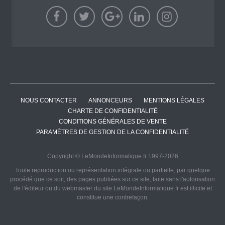
NOUS CONTACTER
ANNONCEURS
MENTIONS LÉGALES
CHARTE DE CONFIDENTIALITÉ
CONDITIONS GÉNÉRALES DE VENTE
PARAMÈTRES DE GESTION DE LA CONFIDENTIALITÉ
Copyright © LeMondeInformatique.fr 1997-2026
Toute reproduction ou représentation intégrale ou partielle, par quelque
procédé que ce soit, des pages publiées sur ce site, faite sans l'autorisation
de l'éditeur ou du webmaster du site LeMondeInformatique.fr est illicite et
constitue une contrefaçon.