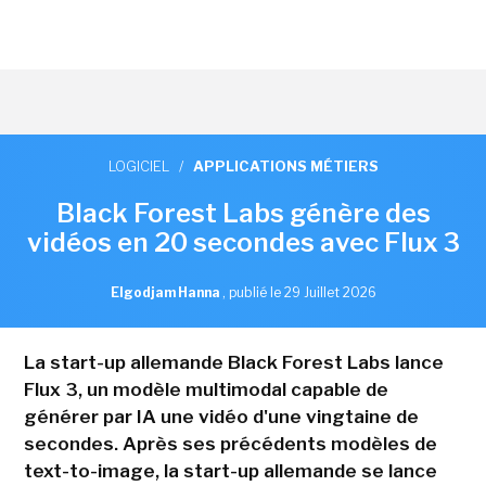
LOGICIEL
/
APPLICATIONS MÉTIERS
Black Forest Labs génère des
vidéos en 20 secondes avec Flux 3
Elgodjam Hanna
,
publié le 29 Juillet 2026
La start-up allemande Black Forest Labs lance
Flux 3, un modèle multimodal capable de
générer par IA une vidéo d'une vingtaine de
secondes. Après ses précédents modèles de
text-to-image, la start-up allemande se lance