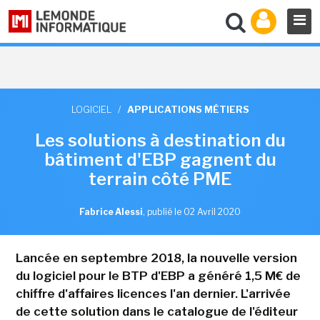
LOGICIEL
/
APPLICATIONS MÉTIERS
Les solutions à destination du
bâtiment d'EBP gagnent du
terrain côté PME
Fabrice Alessi
,
publié le 02 Avril 2020
Lancée en septembre 2018, la nouvelle version
du logiciel pour le BTP d'EBP a généré 1,5 M€ de
chiffre d'affaires licences l'an dernier. L'arrivée
de cette solution dans le catalogue de l'éditeur