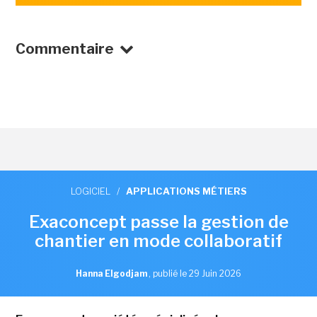
Commentaire
LOGICIEL
/
APPLICATIONS MÉTIERS
Exaconcept passe la gestion de
chantier en mode collaboratif
Hanna Elgodjam
,
publié le 29 Juin 2026