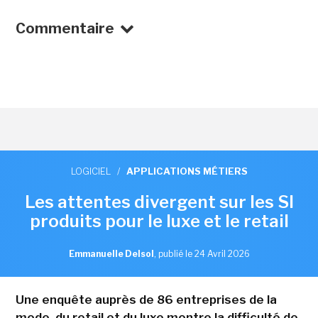
Commentaire
LOGICIEL
/
APPLICATIONS MÉTIERS
Les attentes divergent sur les SI
produits pour le luxe et le retail
Emmanuelle Delsol
,
publié le 24 Avril 2026
Une enquête auprès de 86 entreprises de la
mode, du retail et du luxe montre la difficulté de