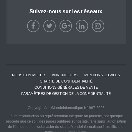
Suivez-nous sur les réseaux
NOUS CONTACTER
ANNONCEURS
MENTIONS LÉGALES
CHARTE DE CONFIDENTIALITÉ
CONDITIONS GÉNÉRALES DE VENTE
PARAMÈTRES DE GESTION DE LA CONFIDENTIALITÉ
Copyright © LeMondeInformatique.fr 1997-2026
Toute reproduction ou représentation intégrale ou partielle, par quelque
procédé que ce soit, des pages publiées sur ce site, faite sans l'autorisation
de l'éditeur ou du webmaster du site LeMondeInformatique.fr est illicite et