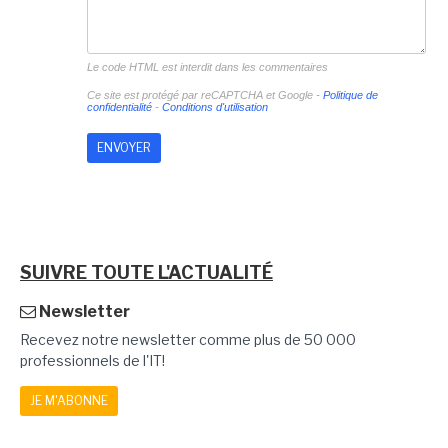
Le code HTML est interdit dans les commentaires
Ce site est protégé par reCAPTCHA et Google -
Politique de
confidentialité
-
Conditions d'utilisation
SUIVRE TOUTE L'ACTUALITÉ
Newsletter
Recevez notre newsletter comme plus de 50 000
professionnels de l'IT!
JE M'ABONNE