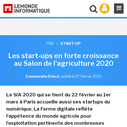
PME
/
START-UP
Les start-ups en forte croissance
au Salon de l'agriculture 2020
Emmanuelle Delsol
,
publié le 27 Février 2020
Le SIA 2020 qui se tient du 22 février au 1er
mars à Paris accueille aussi ses startups du
numérique. La Ferme digitale reflète
l'appétence du monde agricole pour
l'exploitation pertinente des nombreuses