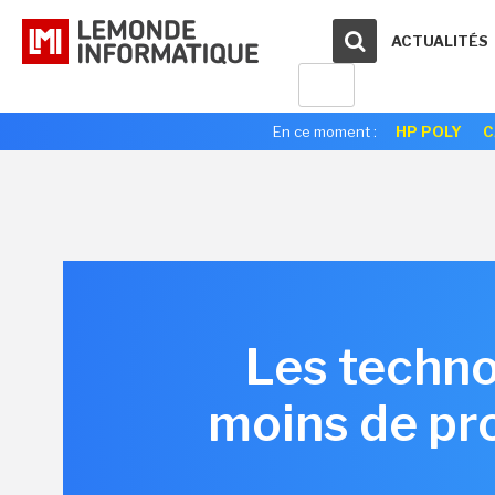
ACTUALITÉS
En ce moment :
HP POLY
C
Les techno
moins de pro