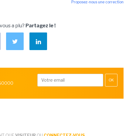
Proposez-nous une correction
 vous a plu?
Partagez le !
OK
 50000
NT QUE
VISITEUR
OU
CONNECTEZ-VOUS