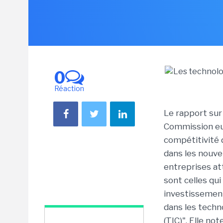
0
Réaction
Le rapport sur 
Commission eur
compétitivité 
dans les nouve
entreprises at
sont celles qu
investissement
dans les techn
(TIC)". Elle no