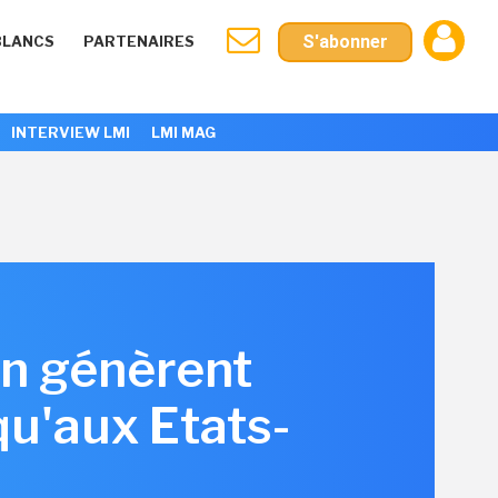
S'abonner
BLANCS
PARTENAIRES
INTERVIEW LMI
LMI MAG
on génèrent
qu'aux Etats-