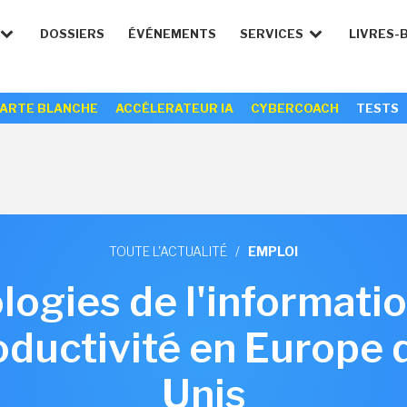
DOSSIERS
ÉVÉNEMENTS
SERVICES
LIVRES-
ARTE BLANCHE
ACCÉLERATEUR IA
CYBERCOACH
TESTS
TOUTE L'ACTUALITÉ
/
EMPLOI
logies de l'informati
ductivité en Europe 
Unis