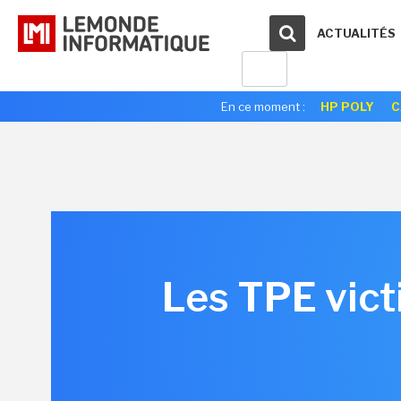
ACTUALITÉS
En ce moment :
HP POLY
C
Les TPE vict