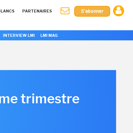
S'abonner
BLANCS
PARTENAIRES
INTERVIEW LMI
LMI MAG
ème trimestre