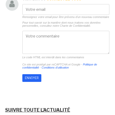
Renseignez votre email pour être prévenu d'un nouveau commentaire
Pour tout savoir sur la manière dont nous traitons vos données
personnelles, consultez notre
Charte de Confidentialité.
Le code HTML est interdit dans les commentaires
Ce site est protégé par reCAPTCHA et Google -
Politique de
confidentialité
-
Conditions d'utilisation
SUIVRE TOUTE L'ACTUALITÉ