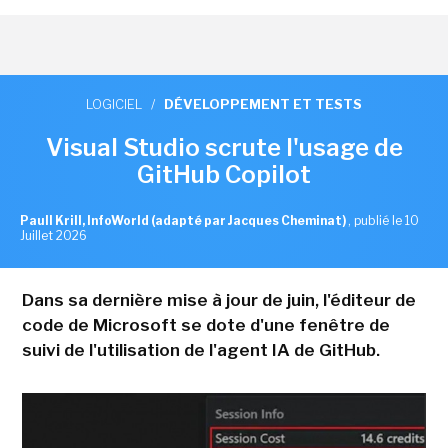
LOGICIEL
/
DÉVELOPPEMENT ET TESTS
Visual Studio scrute l'usage de
GitHub Copilot
Paull Krill, InfoWorld (adapté par Jacques Cheminat)
,
publié le 10
Juillet 2026
Dans sa dernière mise à jour de juin, l'éditeur de
code de Microsoft se dote d'une fenêtre de
suivi de l'utilisation de l'agent IA de GitHub.