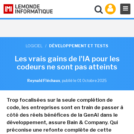
LOGICIEL
/
DÉVELOPPEMENT ET TESTS
Les vrais gains de l'IA pour les
codeurs ne sont pas atteints
Reynald Fléchaux
,
publié le 01 Octobre 2025
Trop focalisées sur la seule complétion de
code, les entreprises sont en train de passer à
côté des réels bénéfices de la GenAI dans le
développement, assure Bain & Company. Qui
préconise une refonte complète de cette