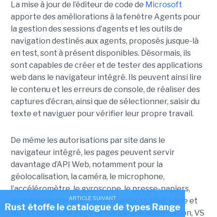
La mise à jour de l’éditeur de code de
Microsoft
apporte des améliorations à la fenêtre Agents pour
la gestion des sessions d’agents et les outils de
navigation destinés aux agents, proposés jusque-là
en test, sont à présent disponibles. Désormais, ils
sont capables de créer et de tester des applications
web dans le navigateur intégré. Ils peuvent ainsi lire
le contenu et les erreurs de console, de réaliser des
captures d’écran, ainsi que de sélectionner, saisir du
texte et naviguer pour vérifier leur propre travail.
De même les autorisations par site dans le
navigateur intégré, les pages peuvent servir
davantage d’API Web, notamment pour la
géolocalisation, la caméra, le microphone,
l’accéléromètre, le gyroscope, le presse-papiers,
ARTICLE SUIVANT
ainsi que les périphériques Bluetooth, USB, série et
Rust étoffe le catalogue de types Range
HID. « Lorsqu’une page demande une autorisation, VS