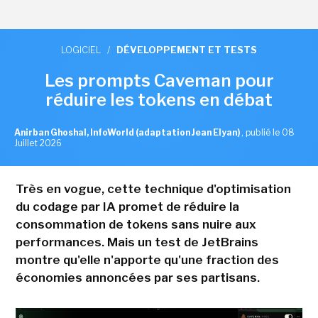
LOGICIEL
/
DÉVELOPPEMENT ET TESTS
Les prompts Caveman pour
réduire les tokens en débat
Anirban Ghoshal, InfoWorld (adaptation Jean Elyan)
,
publié le 08
Juillet 2026
Très en vogue, cette technique d'optimisation
du codage par IA promet de réduire la
consommation de tokens sans nuire aux
performances. Mais un test de JetBrains
montre qu'elle n'apporte qu'une fraction des
économies annoncées par ses partisans.