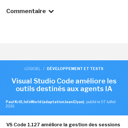
Commentaire
LOGICIEL
/
DÉVELOPPEMENT ET TESTS
Visual Studio Code améliore les
outils destinés aux agents IA
Paul Krill, InfoWorld (adaptation Jean Elyan)
,
publié le 07 Juillet
2026
VS Code 1.127 améliore la gestion des sessions