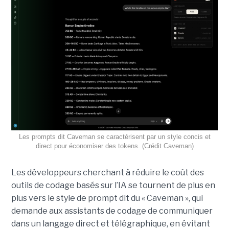
Les prompts dit Caveman se caractérisent par un style concis et
direct pour économiser des tokens. (Crédit Caveman)
Les développeurs cherchant à réduire le coût des
outils de codage basés sur l’IA se tournent de plus en
plus vers le style de prompt dit du « Caveman », qui
demande aux assistants de codage de communiquer
dans un langage direct et télégraphique, en évitant