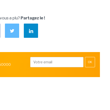
 vous a plu?
Partagez le !
OK
 50000