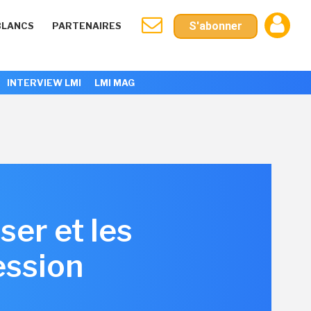
S'abonner
BLANCS
PARTENAIRES
INTERVIEW LMI
LMI MAG
ser et les
ession