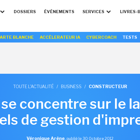
DOSSIERS
ÉVÉNEMENTS
SERVICES
LIVRES-
ARTE BLANCHE
ACCÉLERATEUR IA
CYBERCOACH
TESTS
TOUTE L'ACTUALITÉ
/
BUSINESS
/
CONSTRUCTEUR
e concentre sur le la
iels de gestion d'impr
Véronique Arène
,
publié le 30 Octobre 2012