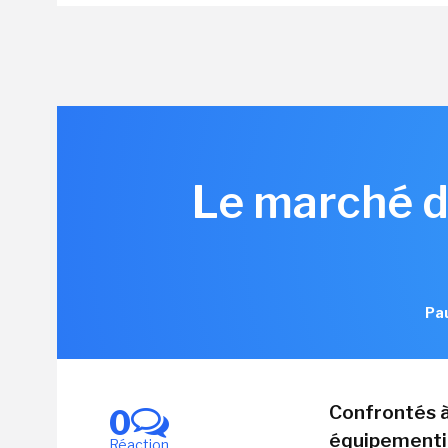
Le marché de
Pau
Confrontés à
0
équipementi
Réaction