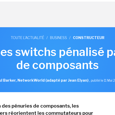
TOUTE L'ACTUALITÉ
/
BUSINESS
/
CONSTRUCTEUR
s switchs pénalisé pa
de composants
l Barker, NetworkWorld (adapté par Jean Elyan)
,
publié le 11 Mai
 des pénuries de composants, les
ers réorientent les commutateurs pour