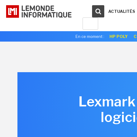
ACTUALITÉS
En ce moment :
HP POLY
C
Lexmark s
logic