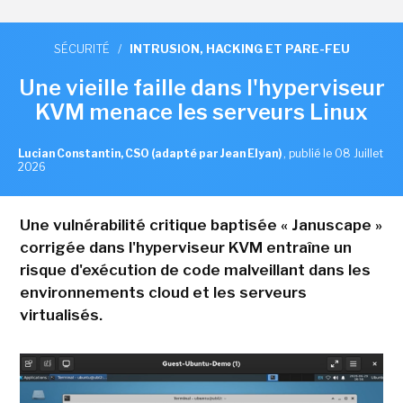
SÉCURITÉ
/
INTRUSION, HACKING ET PARE-FEU
Une vieille faille dans l'hyperviseur
KVM menace les serveurs Linux
Lucian Constantin, CSO (adapté par Jean Elyan)
,
publié le 08 Juillet
2026
Une vulnérabilité critique baptisée « Januscape »
corrigée dans l'hyperviseur KVM entraîne un
risque d'exécution de code malveillant dans les
environnements cloud et les serveurs
virtualisés.