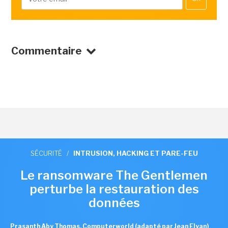
Commentaire
SÉCURITÉ
/
INTRUSION, HACKING ET PARE-FEU
Le ransomware The Gentlemen
perturbe la restauration des
données
Prasanth Aby Thomas, Computerworld (adapté par Jean Elyan)
,