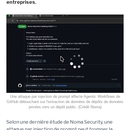
entreprises.
Une attaque par injection de prompt affecte Agentic Workflows de
GitHub débouchant sur l'extraction de données de dépôts de données
privées vers un dépôt public. (Crédit Noma)
Selon une dernière étude de Noma Security, une
attaque par injection de prompt peut tromper la