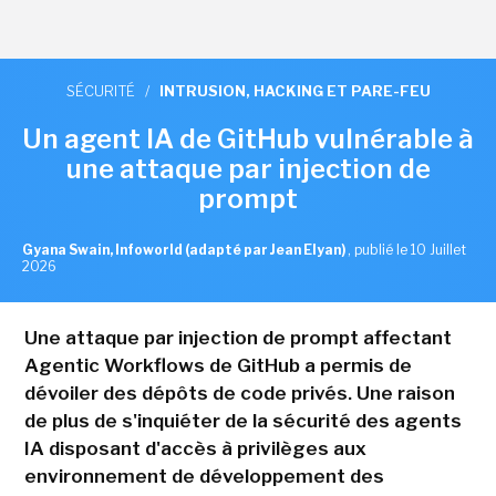
SÉCURITÉ
/
INTRUSION, HACKING ET PARE-FEU
Un agent IA de GitHub vulnérable à
une attaque par injection de
prompt
Gyana Swain, Infoworld (adapté par Jean Elyan)
,
publié le 10 Juillet
2026
Une attaque par injection de prompt affectant
Agentic Workflows de GitHub a permis de
dévoiler des dépôts de code privés. Une raison
de plus de s'inquiéter de la sécurité des agents
IA disposant d'accès à privilèges aux
environnement de développement des