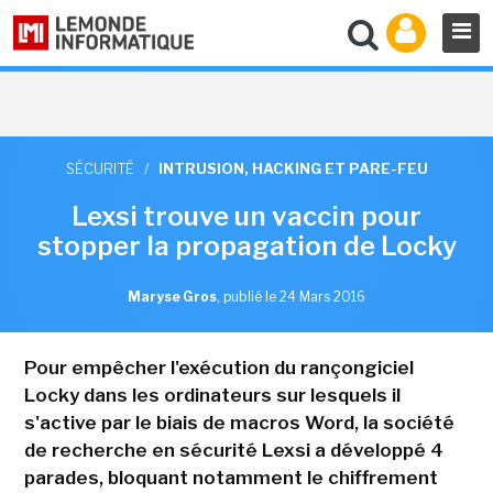
SÉCURITÉ
/
INTRUSION, HACKING ET PARE-FEU
Lexsi trouve un vaccin pour
stopper la propagation de Locky
Maryse Gros
,
publié le 24 Mars 2016
Pour empêcher l'exécution du rançongiciel
Locky dans les ordinateurs sur lesquels il
s'active par le biais de macros Word, la société
de recherche en sécurité Lexsi a développé 4
parades, bloquant notamment le chiffrement