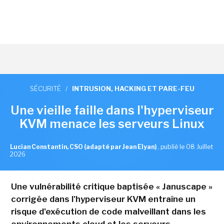
SÉCURITÉ
/
INTRUSION, HACKING ET PARE-FEU
Une vieille faille dans l'hyperviseur
KVM menace les serveurs Linux
Lucian Constantin, CSO (adapté par Jean Elyan)
,
publié le 08 Juillet
2026
Une vulnérabilité critique baptisée « Januscape »
corrigée dans l'hyperviseur KVM entraîne un
risque d'exécution de code malveillant dans les