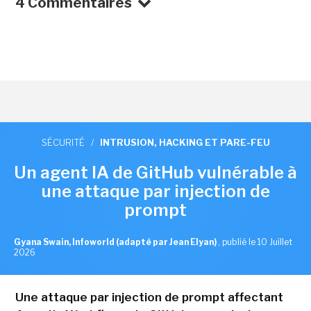
4 Commentaires
SÉCURITÉ
/
INTRUSION, HACKING ET PARE-FEU
Un agent IA de GitHub vulnérable à
une attaque par injection de
prompt
Gyana Swain, Infoworld (adapté par Jean Elyan)
,
publié le 10 Juillet
2026
Une attaque par injection de prompt affectant