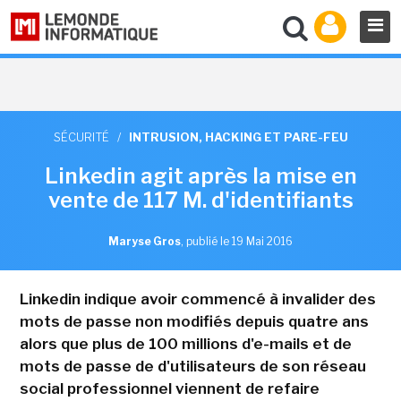
SÉCURITÉ
/
INTRUSION, HACKING ET PARE-FEU
Linkedin agit après la mise en
vente de 117 M. d'identifiants
Maryse Gros
,
publié le 19 Mai 2016
Linkedin indique avoir commencé à invalider des
mots de passe non modifiés depuis quatre ans
alors que plus de 100 millions d'e-mails et de
mots de passe de d'utilisateurs de son réseau
social professionnel viennent de refaire