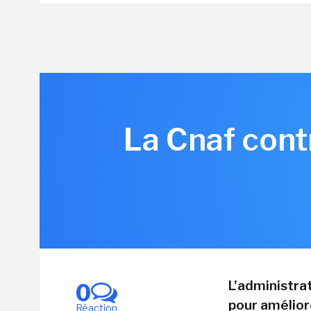
La Cnaf cont
L'administra
0
pour amélior
Réaction