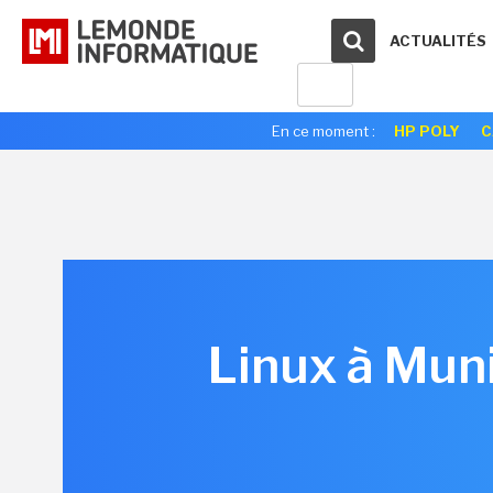
ACTUALITÉS
En ce moment :
HP POLY
C
Linux à Muni