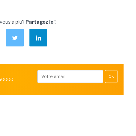
 vous a plu?
Partagez le !
OK
 50000