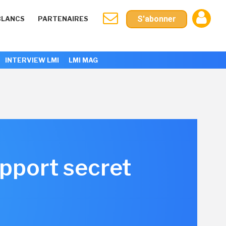
S'abonner
BLANCS
PARTENAIRES
INTERVIEW LMI
LMI MAG
apport secret