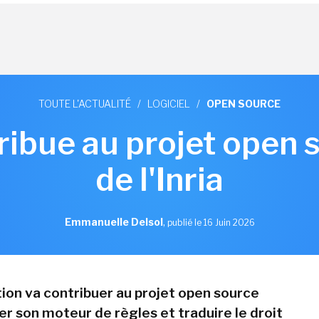
TOUTE L'ACTUALITÉ
/
LOGICIEL
/
OPEN SOURCE
ribue au projet open 
de l'Inria
Emmanuelle Delsol
,
publié le 16 Juin 2026
tion va contribuer au projet open source
er son moteur de règles et traduire le droit