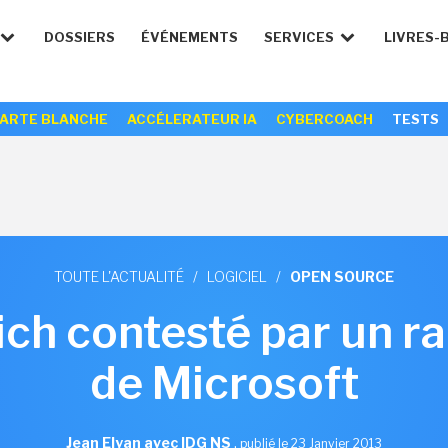
DOSSIERS
ÉVÉNEMENTS
SERVICES
LIVRES-
ARTE BLANCHE
ACCÉLERATEUR IA
CYBERCOACH
TESTS
TOUTE L'ACTUALITÉ
/
LOGICIEL
/
OPEN SOURCE
ch contesté par un r
de Microsoft
Jean Elyan avec IDG NS
,
publié le 23 Janvier 2013