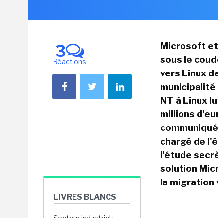
Microsoft et
3
sous le coude
Réactions
vers Linux de
municipalité
NT à Linux l
millions d'eu
communiquées
chargé de l'é
l'étude secrè
solution Micr
la migration 
LIVRES BLANCS
Secteur industriel :