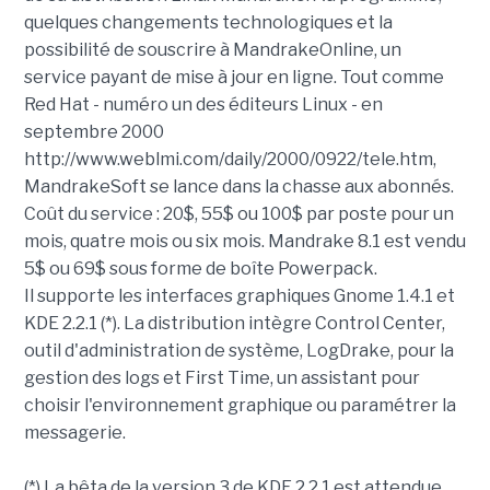
quelques changements technologiques et la
possibilité de souscrire à MandrakeOnline, un
service payant de mise à jour en ligne. Tout comme
Red Hat - numéro un des éditeurs Linux - en
septembre 2000
http://www.weblmi.com/daily/2000/0922/tele.htm,
MandrakeSoft se lance dans la chasse aux abonnés.
Coût du service : 20$, 55$ ou 100$ par poste pour un
mois, quatre mois ou six mois. Mandrake 8.1 est vendu
5$ ou 69$ sous forme de boîte Powerpack.
Il supporte les interfaces graphiques Gnome 1.4.1 et
KDE 2.2.1 (*). La distribution intègre Control Center,
outil d'administration de système, LogDrake, pour la
gestion des logs et First Time, un assistant pour
choisir l'environnement graphique ou paramétrer la
messagerie.
(*) La bêta de la version 3 de KDE 2.2.1 est attendue